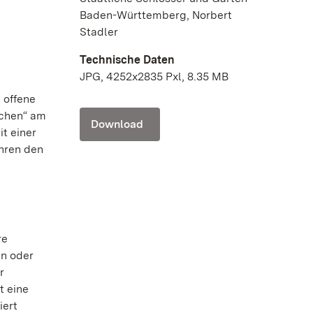
Baden-Württemberg, Norbert
Stadler
Technische Daten
JPG, 4252x2835 Pxl, 8.35 MB
 offene
achen“ am
Download
it einer
hren den
re
en oder
r
t eine
iert