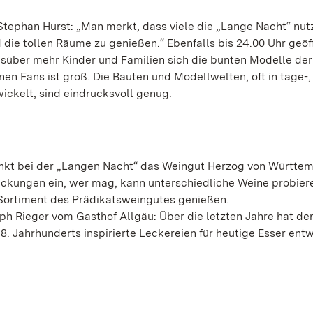
Stephan Hurst: „Man merkt, dass viele die „Lange Nacht“ nut
e tollen Räume zu genießen.“ Ebenfalls bis 24.00 Uhr geöff
gsüber mehr Kinder und Familien sich die bunten Modelle de
n Fans ist groß. Die Bauten und Modellwelten, oft in tage-, 
ickelt, sind eindrucksvoll genug.
kt bei der „Langen Nacht“ das Weingut Herzog von Württem
ckungen ein, wer mag, kann unterschiedliche Weine probier
Sortiment des Prädikatsweingutes genießen.
h Rieger vom Gasthof Allgäu: Über die letzten Jahre hat de
Jahrhunderts inspirierte Leckereien für heutige Esser entw