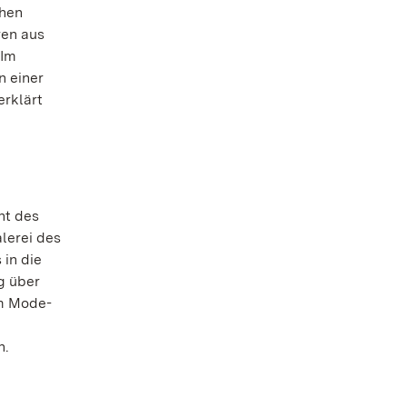
chen
ren aus
 Im
n einer
erklärt
nt des
lerei des
in die
g über
Im Mode-
m
n.