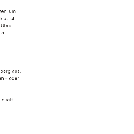
zen, um
net ist
r Ulmer
ja
berg aus.
en – oder
r
ickelt.