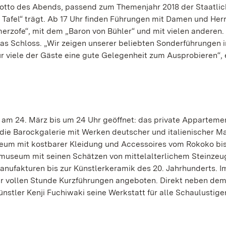
otto des Abends, passend zum Themenjahr 2018 der Staatli
d Tafel“ trägt. Ab 17 Uhr finden Führungen mit Damen und Her
erzofe“, mit dem „Baron von Bühler“ und mit vielen anderen.
s Schloss. „Wir zeigen unserer beliebten Sonderführungen i
r viele der Gäste eine gute Gelegenheit zum Ausprobieren“, 
m 24. März bis um 24 Uhr geöffnet: das private Apparteme
die Barockgalerie mit Werken deutscher und italienischer Ma
eum mit kostbarer Kleidung und Accessoires vom Rokoko bis 
kmuseum mit seinen Schätzen von mittelalterlichem Steinzeu
nufakturen bis zur Künstlerkeramik des 20. Jahrhunderts. 
r vollen Stunde Kurzführungen angeboten. Direkt neben de
tler Kenji Fuchiwaki seine Werkstatt für alle Schaulustige