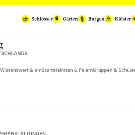
Schlösser
Gärten
Burgen
Klöster
g
UTSCHLANDS
Wissenswert & amüsant
Heiraten & Feiern
Gruppen & Schule
 VERANSTALTUNGEN