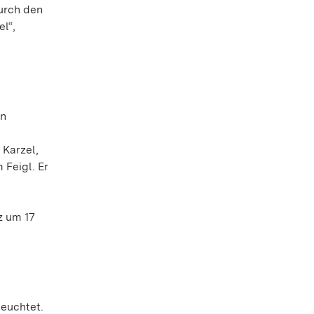
urch den
l“,
en
 Karzel,
 Feigl. Er
z um 17
leuchtet.