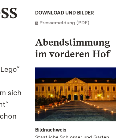
SS
DOWNLOAD UND BILDER
Pressemeldung (PDF)
Abendstimmung
im vorderen Hof
 Lego“
em sich
ht“
schon
Bildnachweis
Staatliche Schlösser und Gärten