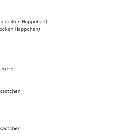
nd barocken Häppchen)
arocken Häppchen)
hen Hof
hkästchen
hkästchen