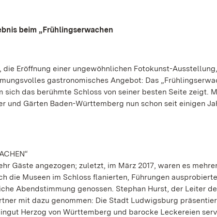
lebnis beim „Frühlingserwachen
, die Eröffnung einer ungewöhnlichen Fotokunst-Ausstellung,
timmungsvolles gastronomisches Angebot: Das „Frühlingserw
m sich das berühmte Schloss von seiner besten Seite zeigt. M
ser und Gärten Baden-Württemberg nun schon seit einigen Ja
WACHEN“
mehr Gäste angezogen; zuletzt, im März 2017, waren es mehre
ch die Museen im Schloss flanierten, Führungen ausprobiert
iche Abendstimmung genossen. Stephan Hurst, der Leiter de
rtner mit dazu genommen: Die Stadt Ludwigsburg präsentier
eingut Herzog von Württemberg und barocke Leckereien serv