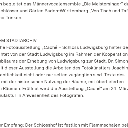
h begleitet das Männervocalensemble „Die Meistersinger“ d
chlösser und Gärten Baden-Württemberg „Von Tisch und Tafe
nd Trinken.
EM STADTARCHIV
che Fotoausstellung „Caché – Schloss Ludwigsburg hinter d
richtet von der Stadt Ludwigsburg im Rahmen der Kooperation
ubiläums der Erhebung von Ludwigsburg zur Stadt. Dr. Simon
t dieser Ausstellung die Arbeiten des Fotokünstlers Joachim
entlichkeit nicht oder nur selten zugänglich sind. Texte des
h mit der historischen Nutzung der Räume, mit überlieferten
n Räumen. Eröffnet wird die Ausstellung „Caché“ am 24. Mär
ufaktur in Anwesenheit des Fotografen.
r Empfang: Der Schlosshof ist festlich mit Flammschalen be