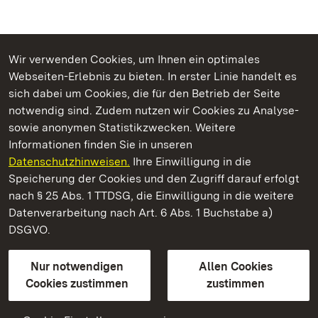
Wir verwenden Cookies, um Ihnen ein optimales
Webseiten-Erlebnis zu bieten. In erster Linie handelt es
Kommen. Staunen. Genießen.
sich dabei um Cookies, die für den Betrieb der Seite
notwendig sind. Zudem nutzen wir Cookies zu Analyse-
sowie anonymen Statistikzwecken. Weitere
Informationen finden Sie in unseren
Datenschutzhinweisen.
Ihre Einwilligung in die
Residenzschloss Ludwigsburg
Speicherung der Cookies und den Zugriff darauf erfolgt
nach § 25 Abs. 1 TTDSG, die Einwilligung in die weitere
Staatliche Schlösser und Gärten Baden-Württemberg
Datenverarbeitung nach Art. 6 Abs. 1 Buchstabe a)
DSGVO.
Kontakt
FAQ
Impressum
Datenschutz
Gebärdensprache
Leichte Sprache
Erklärung zur Barrierefreiheit
Nur notwendigen
Allen Cookies
BITV-konform (geprüfte Seiten)
Cookies zustimmen
zustimmen