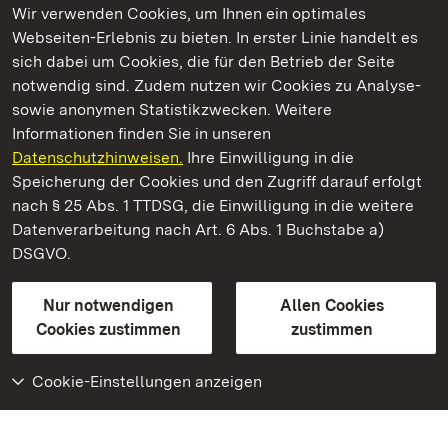
Wir verwenden Cookies, um Ihnen ein optimales
Webseiten-Erlebnis zu bieten. In erster Linie handelt es
Kommen. Staunen. Genießen.
sich dabei um Cookies, die für den Betrieb der Seite
notwendig sind. Zudem nutzen wir Cookies zu Analyse-
sowie anonymen Statistikzwecken. Weitere
Informationen finden Sie in unseren
Datenschutzhinweisen.
Ihre Einwilligung in die
Residenzschloss Ludwigsburg
Speicherung der Cookies und den Zugriff darauf erfolgt
nach § 25 Abs. 1 TTDSG, die Einwilligung in die weitere
Staatliche Schlösser und Gärten Baden-Württemberg
Datenverarbeitung nach Art. 6 Abs. 1 Buchstabe a)
DSGVO.
Kontakt
FAQ
Impressum
Datenschutz
Gebärdensprache
Leichte Sprache
Erklärung zur Barrierefreiheit
Nur notwendigen
Allen Cookies
BITV-konform (geprüfte Seiten)
Cookies zustimmen
zustimmen
Cookie-Einstellungen anzeigen
Weiteres
Portal
Monumente