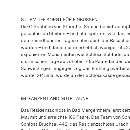
STURMTIEF SORGT FÜR EINBUSSEN
Die Orkanböen von Sturmtief Sabine beeinträchti
geschlossen bleiben – und alle spürten, wie das i
den freundlicheren Tagen nahm auch der Besuchers
wurden – und damit nur unerheblich weniger als 
exponierten Monumenten wie Schloss Solitude, auf
stürmischen Tage aufzuholen: 455 Paare fanden den
Schwetzingen hingegen zog das Frühlingswetter am
wurde. 2145mal wurde an der Schlosskasse geküss
IM GANZEN LAND GUTE LAUNE
Das Residenzschloss in Bad Mergentheim, erst sei
Mal mit und erreichte 106 Paare. Das Team von Sc
Schloss Bruchsal 442, das Residenzschloss Urach 