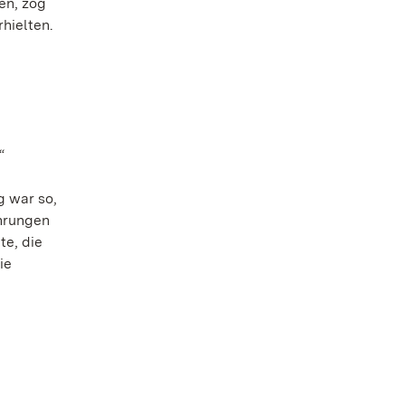
en, zog
hielten.
“
g war so,
ührungen
e, die
ie