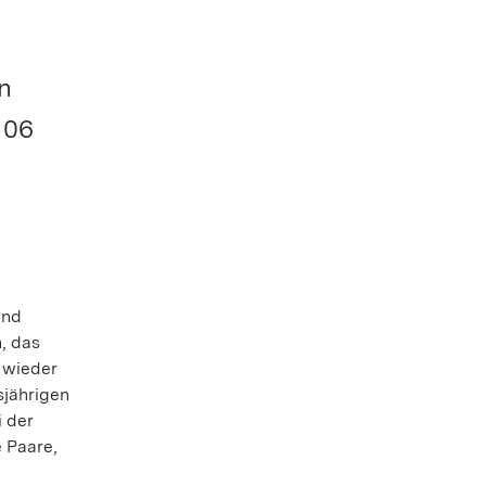
n
106
und
, das
 wieder
sjährigen
 der
e Paare,