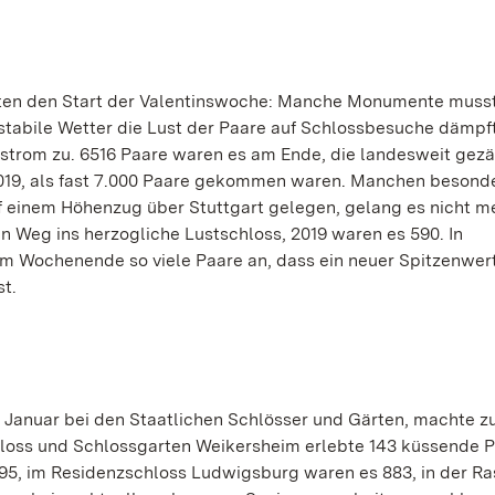
gten den Start der Valentinswoche: Manche Monumente muss
nstabile Wetter die Lust der Paare auf Schlossbesuche dämpft
trom zu. 6516 Paare waren es am Ende, die landesweit gezä
2019, als fast 7.000 Paare gekommen waren. Manchen besond
 einem Höhenzug über Stuttgart gelegen, gelang es nicht me
 Weg ins herzogliche Lustschloss, 2019 waren es 590. In
 Wochenende so viele Paare an, dass ein neuer Spitzenwert
t.
t Januar bei den Staatlichen Schlösser und Gärten, machte z
hloss und Schlossgarten Weikersheim erlebte 143 küssende P
95, im Residenzschloss Ludwigsburg waren es 883, in der Ra