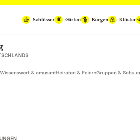
Schlösser
Gärten
Burgen
Klöster
g
UTSCHLANDS
Wissenswert & amüsant
Heiraten & Feiern
Gruppen & Schule
TUNGEN