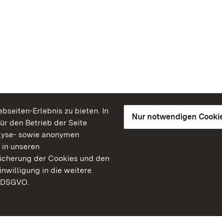
seiten-Erlebnis zu bieten. In
Nur notwendigen Cooki
für den Betrieb der Seite
lyse- sowie anonymen
 in unseren
peicherung der Cookies und den
inwilligung in die weitere
) DSGVO.
Staatliche Schlösser un
Baden-Württemberg