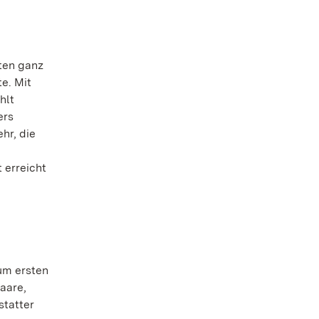
ten ganz
e. Mit
hlt
ers
hr, die
 erreicht
um ersten
aare,
statter