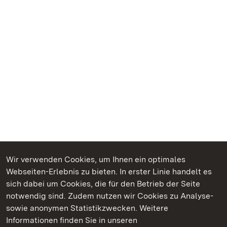
Wir verwenden Cookies, um Ihnen ein optimales
Webseiten-Erlebnis zu bieten. In erster Linie handelt es
Kommen. Staunen. Genießen.
sich dabei um Cookies, die für den Betrieb der Seite
notwendig sind. Zudem nutzen wir Cookies zu Analyse-
sowie anonymen Statistikzwecken. Weitere
Informationen finden Sie in unseren