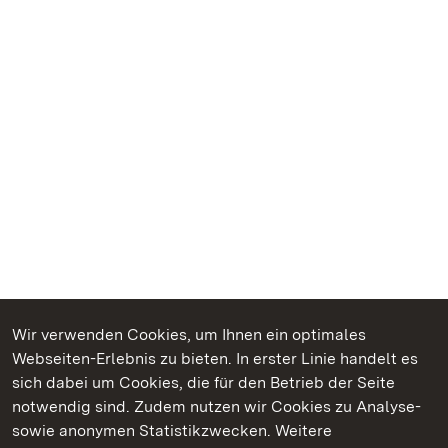
Wir verwenden Cookies, um Ihnen ein optimales
Webseiten-Erlebnis zu bieten. In erster Linie handelt es
Kommen. Staunen. Genießen.
sich dabei um Cookies, die für den Betrieb der Seite
notwendig sind. Zudem nutzen wir Cookies zu Analyse-
sowie anonymen Statistikzwecken. Weitere