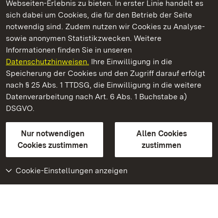
Webseiten-Erlebnis zu bieten. In erster Linie handelt es
Kommen. Staunen. Genießen.
sich dabei um Cookies, die für den Betrieb der Seite
notwendig sind. Zudem nutzen wir Cookies zu Analyse-
sowie anonymen Statistikzwecken. Weitere
Informationen finden Sie in unseren
Datenschutzhinweisen.
Ihre Einwilligung in die
Residenzschloss Ludwigsburg
Speicherung der Cookies und den Zugriff darauf erfolgt
nach § 25 Abs. 1 TTDSG, die Einwilligung in die weitere
Staatliche Schlösser und Gärten Baden-Württemberg
Datenverarbeitung nach Art. 6 Abs. 1 Buchstabe a)
DSGVO.
Kontakt
FAQ
Impressum
Datenschutz
Gebärdensprache
Leichte Sprache
Erklärung zur Barrierefreiheit
Nur notwendigen
Allen Cookies
BITV-konform (geprüfte Seiten)
Cookies zustimmen
zustimmen
Cookie-Einstellungen anzeigen
Weiteres
Portal
Monumente
Besuchen Sie uns auf
Facebook