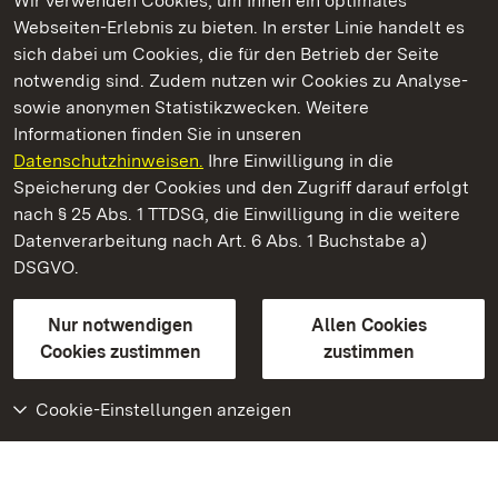
Wir verwenden Cookies, um Ihnen ein optimales
Webseiten-Erlebnis zu bieten. In erster Linie handelt es
Kommen. Staunen. Genießen.
sich dabei um Cookies, die für den Betrieb der Seite
notwendig sind. Zudem nutzen wir Cookies zu Analyse-
sowie anonymen Statistikzwecken. Weitere
Informationen finden Sie in unseren
Datenschutzhinweisen.
Ihre Einwilligung in die
Residenzschloss Ludwigsburg
Speicherung der Cookies und den Zugriff darauf erfolgt
nach § 25 Abs. 1 TTDSG, die Einwilligung in die weitere
Staatliche Schlösser und Gärten Baden-Württemberg
Datenverarbeitung nach Art. 6 Abs. 1 Buchstabe a)
DSGVO.
Kontakt
FAQ
Impressum
Datenschutz
Gebärdensprache
Leichte Sprache
Erklärung zur Barrierefreiheit
Nur notwendigen
Allen Cookies
BITV-konform (geprüfte Seiten)
Cookies zustimmen
zustimmen
Cookie-Einstellungen anzeigen
Weiteres
Portal
Monumente
Besuchen Sie uns auf