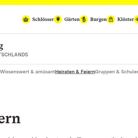
Schlösser
Gärten
Burgen
Klöster
g
UTSCHLANDS
Wissenswert & amüsant
Heiraten & Feiern
Gruppen & Schule
ern