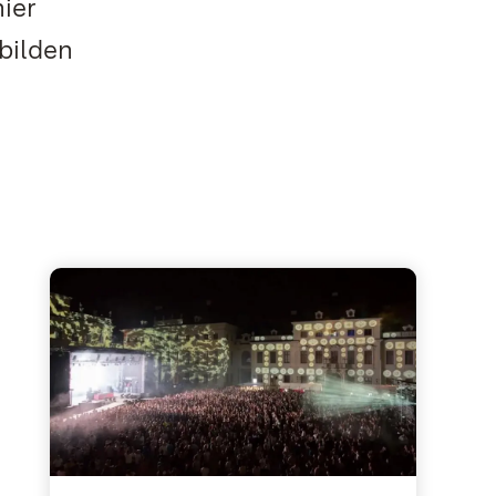
ier
bilden