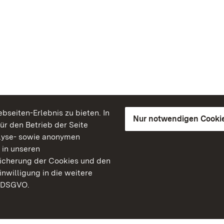
seiten-Erlebnis zu bieten. In
Nur notwendigen Cooki
für den Betrieb der Seite
lyse- sowie anonymen
 in unseren
peicherung der Cookies und den
inwilligung in die weitere
) DSGVO.
Staatliche Schlösser un
Baden-Württemberg