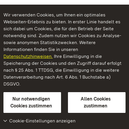
Wir verwenden Cookies, um Ihnen ein optimales
Webseiten-Erlebnis zu bieten. In erster Linie handelt es
Kommen. Staunen. Genießen.
sich dabei um Cookies, die für den Betrieb der Seite
notwendig sind. Zudem nutzen wir Cookies zu Analyse-
sowie anonymen Statistikzwecken. Weitere
Informationen finden Sie in unseren
Datenschutzhinweisen.
Ihre Einwilligung in die
Residenzschloss Ludwigsburg
Speicherung der Cookies und den Zugriff darauf erfolgt
nach § 25 Abs. 1 TTDSG, die Einwilligung in die weitere
Staatliche Schlösser und Gärten Baden-Württemberg
Datenverarbeitung nach Art. 6 Abs. 1 Buchstabe a)
DSGVO.
Kontakt
FAQ
Impressum
Datenschutz
Gebärdensprache
Leichte Sprache
Erklärung zur Barrierefreiheit
Nur notwendigen
Allen Cookies
BITV-konform (geprüfte Seiten)
Cookies zustimmen
zustimmen
Cookie-Einstellungen anzeigen
Weiteres