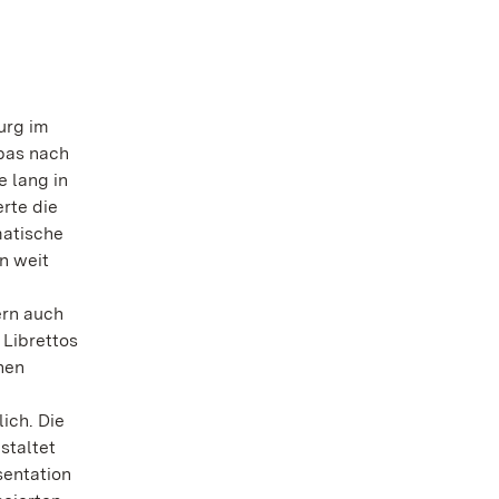
urg im
pas nach
 lang in
rte die
matische
n weit
ern auch
 Librettos
hen
ich. Die
staltet
sentation