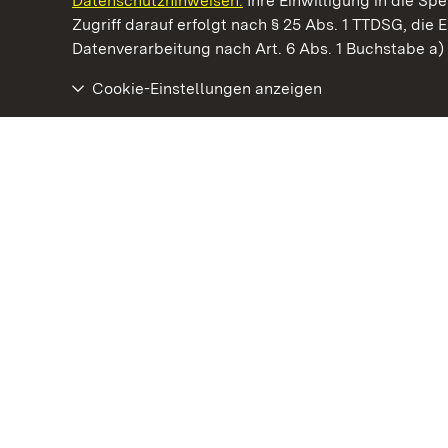
Datenschutzhinweisen.
Ihre Einwilligung in die S
Kommen. Staunen. Genießen.
Zugriff darauf erfolgt nach § 25 Abs. 1 TTDSG, die E
Datenverarbeitung nach Art. 6 Abs. 1 Buchstabe a
Cookie-Einstellungen anzeigen
Residenzschloss Ludwigsburg