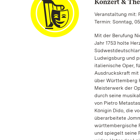
Konzert & The
Veranstaltung mit: 
Termin: Sonntag, 05
Mit der Berufung N
Jahr 1753 holte He
Südwestdeutschland.
Ludwigsburg und pr
italienische Oper, 
Ausdruckskraft mit 
über Württemberg h
Meisterwerk der Ope
durch seine musikal
von Pietro Metastas
Königin Dido, die v
überarbeitete Jomme
württembergische F
und spiegelt seine 