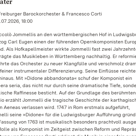
ater
Freiburger Barockorchester & Francesco Corti
.07.2026, 18:00
iccolò Jommellis an den württembergischen Hof in Ludwigsb
rzog Carl Eugen einen der führenden Opernkomponisten Euro
 Als Hofkapellmeister wirkte Jommelli fast zwei Jahrzehnte
ägte das Musikleben in Württemberg nachhaltig. Er reformie
führte das Orchester zu neuer Klangfülle und verschmolz dra
feiner instrumentaler Differenzierung. Seine Einflüsse reichte
inaus. Mit »Didone abbandonata« schuf der Komponist ein
ra seria, das nicht nur durch seine dramatische Tiefe, sond
ische Raffinesse besticht. Auf der Grundlage des berühmten
io erzählt Jommelli die tragische Geschichte der karthagisc
on Aeneas verlassen wird. 1747 in Rom erstmals aufgeführt,
lli seine »Didone« für die Ludwigsburger Aufführung gründl
assung von 1763 ist musikalisch besonders prachtvoll ausge
Rolle als Komponist im Zeitgeist zwischen Reform und Reprä