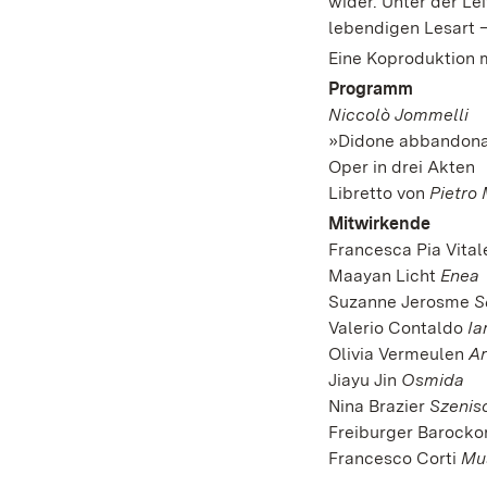
wider. Unter der Lei
lebendigen Lesart –
Eine Koproduktion 
Programm
Niccolò Jommelli
»Didone abbandon
Oper in drei Akten
Libretto von
Pietro
Mitwirkende
Francesca Pia Vita
Maayan Licht
Enea
Suzanne Jerosme
S
Valerio Contaldo
Ia
Olivia Vermeulen
A
Jiayu Jin
Osmida
Nina Brazier
Szenis
Freiburger Barocko
Francesco Corti
Mus