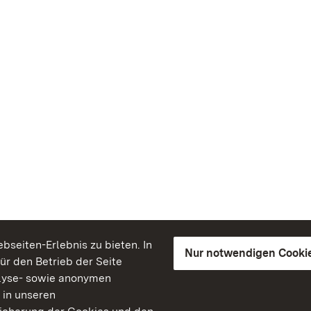
seiten-Erlebnis zu bieten. In
Nur notwendigen Cooki
für den Betrieb der Seite
lyse- sowie anonymen
 in unseren