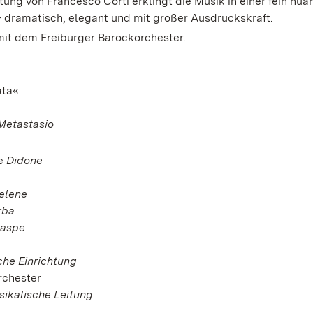
tung von Francesco Corti erklingt die Musik in einer fein nua
 dramatisch, elegant und mit großer Ausdruckskraft.
mit dem Freiburger Barockorchester.
ata«
 Metastasio
le
Didone
elene
rba
raspe
che Einrichtung
rchester
ikalische Leitung