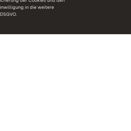
peicherung der Cookies und den
inwilligung in die weitere
) DSGVO.
Staatliche Schlösser un
Baden-Württemberg
Kontakt
FAQ
Impressum
Datenschutz
Gebärdensprache
Leichte Sprache
Erklärung zur Barrierefre
BITV-konform (geprüfte S