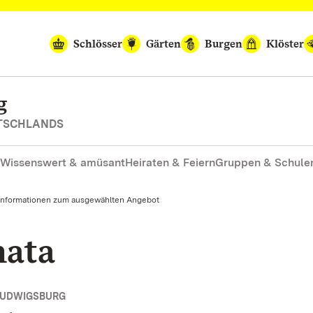
Schlösser
Gärten
Burgen
Klöster
g
UTSCHLANDS
Wissenswert & amüsant
Heiraten & Feiern
Gruppen & Schule
Informationen zum ausgewählten Angebot
nata
LUDWIGSBURG