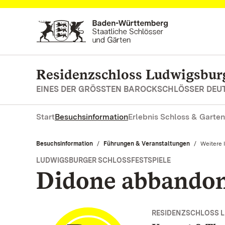
Zum Hauptinhalt springen
Residenzschloss Ludwigsbur
EINES DER GRÖSSTEN BAROCKSCHLÖSSER DE
Start
Besuchsinformation
Erlebnis Schloss & Garten
Besuchsinformation
Führungen & Veranstaltungen
Aktuell:
Weitere 
LUDWIGSBURGER SCHLOSSFESTSPIELE
Didone abbando
RESIDENZSCHLOSS 