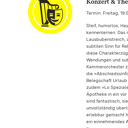
Konzert & The
Termin: Freitag, 19.
Steif, humorlos, H
kennenlernen. Das m
Lausbubenstreich, 
subtilen Sinn für Re
diese Charakterzüge
Wendungen und subv
Kammerorchester zur
die »Abschiedssinfo
Belegschaft Urlaub 
zudem »Lo Speziale«
Apotheke in ein vo
sind fantastisch, si
unvollständig überl
erlebbar gemacht h
ein einnehmendes A