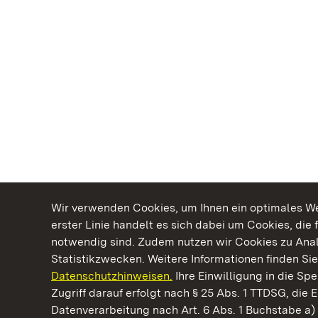
Wir verwenden Cookies, um Ihnen ein optimales Web
erster Linie handelt es sich dabei um Cookies, die 
notwendig sind. Zudem nutzen wir Cookies zu Ana
Statistikzwecken. Weitere Informationen finden Sie
Datenschutzhinweisen.
Ihre Einwilligung in die S
Kommen. Staunen. Genießen.
Zugriff darauf erfolgt nach § 25 Abs. 1 TTDSG, die E
Datenverarbeitung nach Art. 6 Abs. 1 Buchstabe a