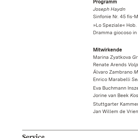
Programm
Joseph Haydn
Sinfonie Nr. 45 fis-
»Lo Speziale« Hob. 
Dramma giocoso in 
Mitwirkende
Marina Zyatkova
Gr
Renate Arends
Volp
Álvaro Zambrano
M
Enrico Marabelli
Se
Eva Buchmann Insz
Jorine van Beek
Ko
Stuttgarter Kamme
Jan Willem de Vrie
Service