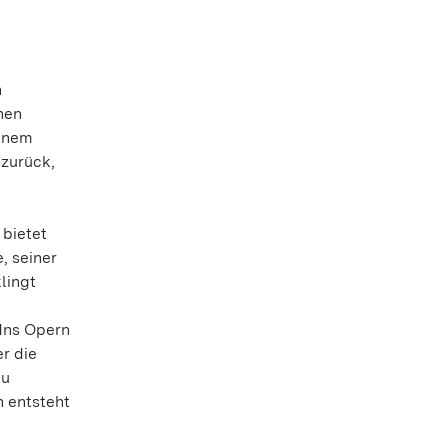
h
hen
einem
 zurück,
 bietet
, seiner
lingt
dns Opern
er die
eu
 entsteht