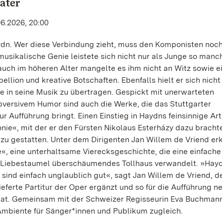
ater
06.2026, 20:00
aydn. Wer diese Verbindung zieht, muss den Komponisten noc
usikalische Genie leistete sich nicht nur als Junge so manc
auch im höheren Alter mangelte es ihm nicht an Witz sowie 
bellion und kreative Botschaften. Ebenfalls hielt er sich nicht
 in seine Musik zu übertragen. Gespickt mit unerwarteten
ersivem Humor sind auch die Werke, die das Stuttgarter
 Aufführung bringt. Einen Einstieg in Haydns feinsinnige Art
nie«, mit der er den Fürsten Nikolaus Esterházy dazu brachte
zu gestatten. Unter dem Dirigenten Jan Willem de Vriend erk
, eine unterhaltsame Vierecksgeschichte, die eine einfache
r Liebestaumel überschäumendes Tollhaus verwandelt. »Hay
e sind einfach unglaublich gut«, sagt Jan Willem de Vriend, d
ieferte Partitur der Oper ergänzt und so für die Aufführung n
at. Gemeinsam mit der Schweizer Regisseurin Eva Buchmann
mbiente für Sänger*innen und Publikum zugleich.