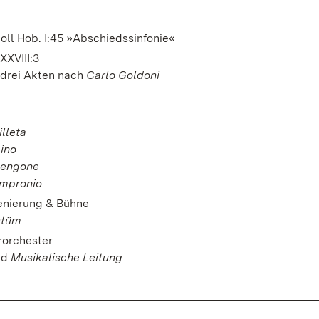
Moll Hob. I:45 »Abschiedssinfonie«
XXVIII:3
drei Akten nach
Carlo Goldoni
illeta
ino
engone
mpronio
enierung & Bühne
stüm
rorchester
nd
Musikalische Leitung