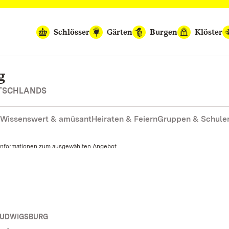
Schlösser
Gärten
Burgen
Klöster
g
UTSCHLANDS
Wissenswert & amüsant
Heiraten & Feiern
Gruppen & Schule
Informationen zum ausgewählten Angebot
LUDWIGSBURG