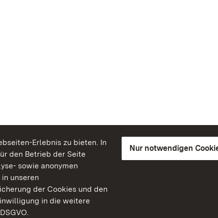
seiten-Erlebnis zu bieten. In
Nur notwendigen Cooki
für den Betrieb der Seite
lyse- sowie anonymen
 in unseren
peicherung der Cookies und den
inwilligung in die weitere
) DSGVO.