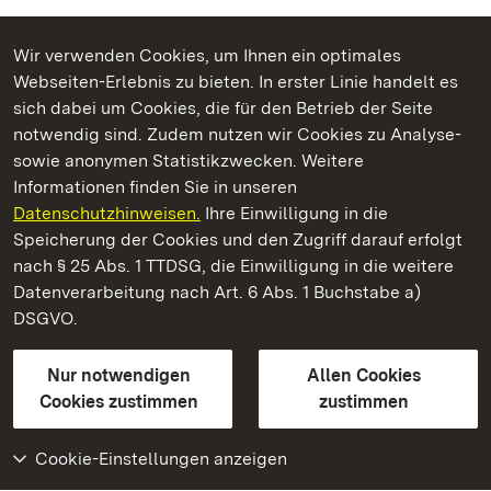
Wir verwenden Cookies, um Ihnen ein optimales
Webseiten-Erlebnis zu bieten. In erster Linie handelt es
Kommen. Staunen. Genießen.
sich dabei um Cookies, die für den Betrieb der Seite
notwendig sind. Zudem nutzen wir Cookies zu Analyse-
sowie anonymen Statistikzwecken. Weitere
Informationen finden Sie in unseren
Datenschutzhinweisen.
Ihre Einwilligung in die
Residenzschloss Ludwigsburg
Speicherung der Cookies und den Zugriff darauf erfolgt
nach § 25 Abs. 1 TTDSG, die Einwilligung in die weitere
Staatliche Schlösser und Gärten Baden-Württemberg
Datenverarbeitung nach Art. 6 Abs. 1 Buchstabe a)
DSGVO.
Kontakt
FAQ
Impressum
Datenschutz
Gebärdensprache
Leichte Sprache
Erklärung zur Barrierefreiheit
Nur notwendigen
Allen Cookies
BITV-konform (geprüfte Seiten)
Cookies zustimmen
zustimmen
Cookie-Einstellungen anzeigen
Weiteres