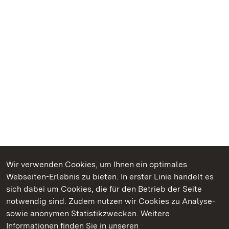
Wir verwenden Cookies, um Ihnen ein optimales
Webseiten-Erlebnis zu bieten. In erster Linie handelt es
Kommen. Staunen. Genießen.
sich dabei um Cookies, die für den Betrieb der Seite
notwendig sind. Zudem nutzen wir Cookies zu Analyse-
sowie anonymen Statistikzwecken. Weitere
Informationen finden Sie in unseren