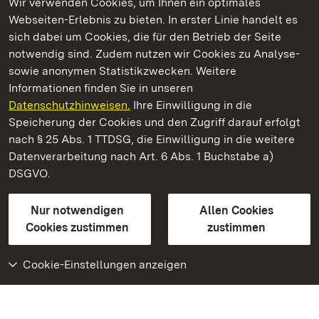
Wir verwenden Cookies, um Ihnen ein optimales
Webseiten-Erlebnis zu bieten. In erster Linie handelt es
Kommen. Staunen. Genießen.
sich dabei um Cookies, die für den Betrieb der Seite
notwendig sind. Zudem nutzen wir Cookies zu Analyse-
sowie anonymen Statistikzwecken. Weitere
Informationen finden Sie in unseren
Datenschutzhinweisen.
Ihre Einwilligung in die
Residenzschloss Ludwigsburg
Speicherung der Cookies und den Zugriff darauf erfolgt
nach § 25 Abs. 1 TTDSG, die Einwilligung in die weitere
Staatliche Schlösser und Gärten Baden-Württemberg
Datenverarbeitung nach Art. 6 Abs. 1 Buchstabe a)
DSGVO.
Kontakt
FAQ
Impressum
Datenschutz
Gebärdensprache
Leichte Sprache
Erklärung zur Barrierefreiheit
Nur notwendigen
Allen Cookies
BITV-konform (geprüfte Seiten)
Cookies zustimmen
zustimmen
Cookie-Einstellungen anzeigen
Weiteres
Portal
Monumente
Besuchen Sie uns auf