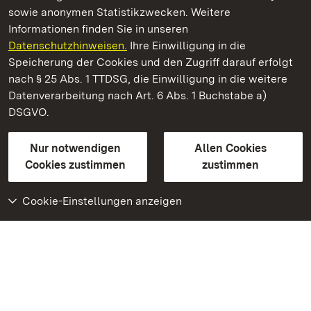
sowie anonymen Statistikzwecken. Weitere
Informationen finden Sie in unseren
Datenschutzhinweisen.
Ihre Einwilligung in die
Residenzschloss Ludwigsburg
Speicherung der Cookies und den Zugriff darauf erfolgt
nach § 25 Abs. 1 TTDSG, die Einwilligung in die weitere
Staatliche Schlösser und Gärten Baden-Württemberg
Datenverarbeitung nach Art. 6 Abs. 1 Buchstabe a)
DSGVO.
Kontakt
FAQ
Impressum
Datenschutz
Gebärdensprache
Leichte Sprache
Erklärung zur Barrierefreiheit
Nur notwendigen
Allen Cookies
BITV-konform (geprüfte Seiten)
Cookies zustimmen
zustimmen
Cookie-Einstellungen anzeigen
Weiteres
Portal
Monumente
Besuchen Sie uns auf
Facebook
Besuchen Sie uns auf
Instagram
Besuchen Sie uns auf