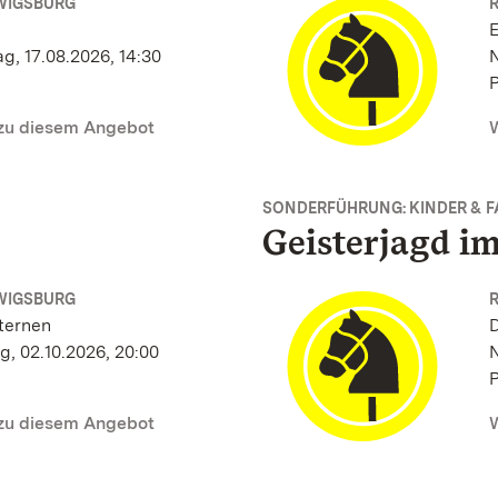
WIGSBURG
E
g, 17.08.2026, 14:30
N
P
 zu diesem Angebot
W
SONDERFÜHRUNG: KINDER & F
Geisterjagd im
WIGSBURG
ternen
g, 02.10.2026, 20:00
N
P
 zu diesem Angebot
W