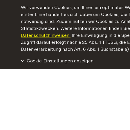
Wir verwenden Cookies, um Ihnen ein optimales Web
erster Linie handelt es sich dabei um Cookies, die 
notwendig sind. Zudem nutzen wir Cookies zu Ana
Statistikzwecken. Weitere Informationen finden Sie
Datenschutzhinweisen.
Ihre Einwilligung in die S
Kommen. Staunen. Genießen.
Zugriff darauf erfolgt nach § 25 Abs. 1 TTDSG, die E
Datenverarbeitung nach Art. 6 Abs. 1 Buchstabe a
Cookie-Einstellungen anzeigen
Residenzschloss Ludwigsburg