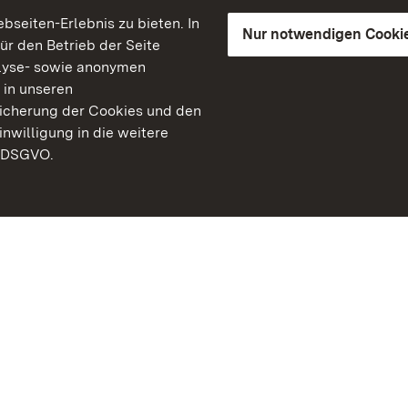
seiten-Erlebnis zu bieten. In
Nur notwendigen Cooki
für den Betrieb der Seite
lyse- sowie anonymen
 in unseren
peicherung der Cookies und den
inwilligung in die weitere
) DSGVO.
Staatliche Schlösser un
Baden-Württemberg
Kontakt
FAQ
Impressum
Datenschutz
Gebärdensprache
Leichte Sprache
Erklärung zur Barrierefre
BITV-konform (geprüfte S