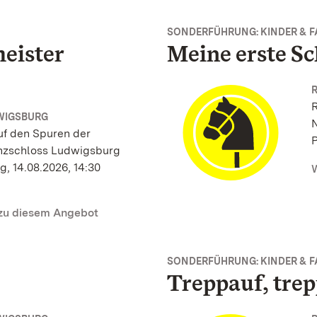
SONDERFÜHRUNG: KINDER & F
eister
Meine erste S
R
WIGSBURG
N
uf den Spuren der
P
nzschloss Ludwigsburg
g, 14.08.2026, 14:30
W
 zu diesem Angebot
SONDERFÜHRUNG: KINDER & F
Treppauf, tre