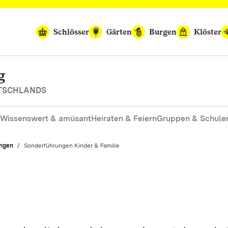
Schlösser
Gärten
Burgen
Klöster
g
UTSCHLANDS
Wissenswert & amüsant
Heiraten & Feiern
Gruppen & Schule
ngen
Aktuell:
Sonderführungen Kinder & Familie