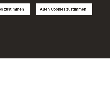
es zustimmen
Allen Cookies zustimmen
d Gärten
Weiteres
Portal
Monumente
Besuchen Sie uns auf Facebook
Besuchen Sie uns auf Instagram
Besuchen Sie uns auf Youtube
Lernen Sie unsere Apps kennen
iheit
Google Play Store
eiten)
App Store für iPhone