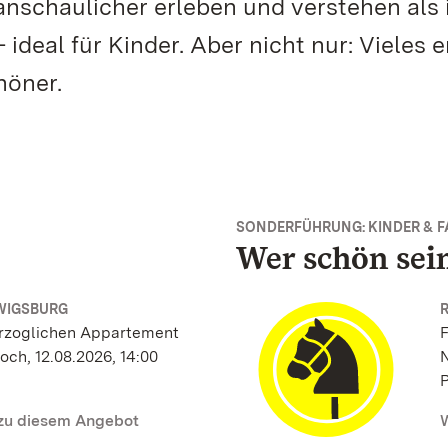
schaulicher erleben und verstehen als 
ideal für Kinder. Aber nicht nur: Vieles 
höner.
SONDERFÜHRUNG: KINDER & F
Wer schön sein
WIGSBURG
rzoglichen Appartement
F
och, 12.08.2026, 14:00
N
P
 zu diesem Angebot
W