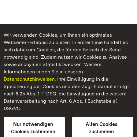
Wir verwenden Cookies, um Ihnen ein optimales
Webseiten-Erlebnis zu bieten. In erster Linie handelt es
Kommen. Staunen. Genießen.
sich dabei um Cookies, die für den Betrieb der Seite
notwendig sind. Zudem nutzen wir Cookies zu Analyse-
sowie anonymen Statistikzwecken. Weitere
Informationen finden Sie in unseren
Datenschutzhinweisen.
Ihre Einwilligung in die
Residenzschloss Ludwigsburg
Speicherung der Cookies und den Zugriff darauf erfolgt
nach § 25 Abs. 1 TTDSG, die Einwilligung in die weitere
Staatliche Schlösser und Gärten Baden-Württemberg
Datenverarbeitung nach Art. 6 Abs. 1 Buchstabe a)
DSGVO.
Kontakt
FAQ
Impressum
Datenschutz
Gebärdensprache
Leichte Sprache
Erklärung zur Barrierefreiheit
Nur notwendigen
Allen Cookies
BITV-konform (geprüfte Seiten)
Cookies zustimmen
zustimmen