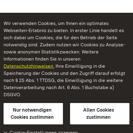
Wir verwenden Cookies, um Ihnen ein optimales
Webseiten-Erlebnis zu bieten. In erster Linie handelt es
Kommen. Staunen. Genießen.
sich dabei um Cookies, die für den Betrieb der Seite
notwendig sind. Zudem nutzen wir Cookies zu Analyse-
sowie anonymen Statistikzwecken. Weitere
Informationen finden Sie in unseren
Datenschutzhinweisen.
Ihre Einwilligung in die
Residenzschloss Ludwigsburg
Speicherung der Cookies und den Zugriff darauf erfolgt
nach § 25 Abs. 1 TTDSG, die Einwilligung in die weitere
Staatliche Schlösser und Gärten Baden-Württemberg
Datenverarbeitung nach Art. 6 Abs. 1 Buchstabe a)
DSGVO.
Kontakt
FAQ
Impressum
Datenschutz
Gebärdensprache
Leichte Sprache
Erklärung zur Barrierefreiheit
Nur notwendigen
Allen Cookies
BITV-konform (geprüfte Seiten)
Cookies zustimmen
zustimmen
Cookie-Einstellungen anzeigen