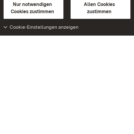
Erklärung zur Barrierefreiheit
Nur notwendigen
Allen Cookies
BITV-konform (geprüfte Seiten)
Cookies zustimmen
zustimmen
Cookie-Einstellungen anzeigen
Weiteres
Portal
Monumente
Besuchen Sie uns auf
Facebook
Besuchen Sie uns auf
Instagram
Besuchen Sie uns auf
Youtube
Lernen Sie unsere Apps
kennen
Google Play Store
App Store für iPhone