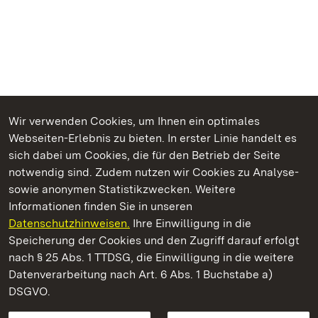
Wir verwenden Cookies, um Ihnen ein optimales
Webseiten-Erlebnis zu bieten. In erster Linie handelt es
Kommen. Staunen. Genießen.
sich dabei um Cookies, die für den Betrieb der Seite
notwendig sind. Zudem nutzen wir Cookies zu Analyse-
sowie anonymen Statistikzwecken. Weitere
Informationen finden Sie in unseren
Datenschutzhinweisen.
Ihre Einwilligung in die
Residenzschloss Ludwigsburg
Speicherung der Cookies und den Zugriff darauf erfolgt
nach § 25 Abs. 1 TTDSG, die Einwilligung in die weitere
Staatliche Schlösser und Gärten Baden-Württemberg
Datenverarbeitung nach Art. 6 Abs. 1 Buchstabe a)
DSGVO.
Kontakt
FAQ
Impressum
Datenschutz
Gebärdensprache
Leichte Sprache