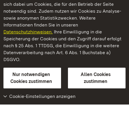
sich dabei um Cookies, die für den Betrieb der Seite
notwendig sind. Zudem nutzen wir Cookies zu Analyse-
sowie anonymen Statistikzwecken. Weitere
Informationen finden Sie in unseren
Datenschutzhinweisen.
Ihre Einwilligung in die
Residenzschloss Ludwigsburg
Speicherung der Cookies und den Zugriff darauf erfolgt
nach § 25 Abs. 1 TTDSG, die Einwilligung in die weitere
Staatliche Schlösser und Gärten Baden-Württemberg
Datenverarbeitung nach Art. 6 Abs. 1 Buchstabe a)
DSGVO.
Kontakt
FAQ
Impressum
Datenschutz
Gebärdensprache
Leichte Sprache
Erklärung zur Barrierefreiheit
Nur notwendigen
Allen Cookies
BITV-konform (geprüfte Seiten)
Cookies zustimmen
zustimmen
Cookie-Einstellungen anzeigen
Weiteres
Portal
Monumente
Besuchen Sie uns auf
Facebook
Besuchen Sie uns auf