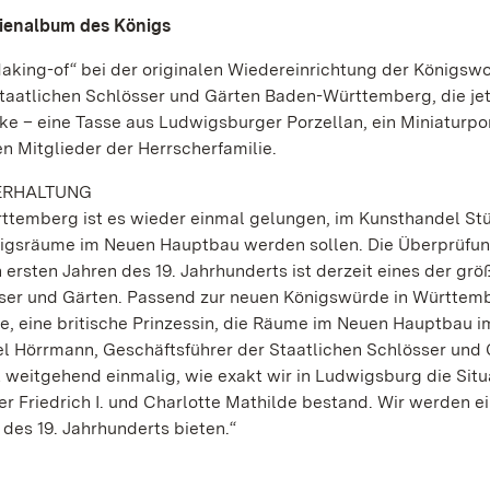
lienalbum des Königs
 „Making-of“ bei der originalen Wiedereinrichtung der Königs
taatlichen Schlösser und Gärten Baden-Württemberg, die jet
e – eine Tasse aus Ludwigsburger Porzellan, ein Miniaturpo
en Mitglieder der Herrscherfamilie.
 ERHALTUNG
ttemberg ist es wieder einmal gelungen, im Kunsthandel St
Königsräume im Neuen Hauptbau werden sollen. Die Überprüfu
ersten Jahren des 19. Jahrhunderts ist derzeit eines der grö
sser und Gärten. Passend zur neuen Königswürde in Württem
lde, eine britische Prinzessin, die Räume im Neuen Hauptbau i
el Hörrmann, Geschäftsführer der Staatlichen Schlösser und
t weitgehend einmalig, wie exakt wir in Ludwigsburg die Situ
ter Friedrich I. und Charlotte Mathilde bestand. Wir werden e
des 19. Jahrhunderts bieten.“