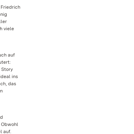
 Friedrich
önig
ler
h viele
uch auf
tert:
 Story
deal ins
ich, das
rn
rd
n. Obwohl
 auf.