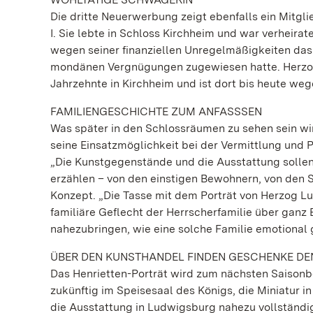
Die dritte Neuerwerbung zeigt ebenfalls ein Mitgli
I. Sie lebte in Schloss Kirchheim und war verheira
wegen seiner finanziellen Unregelmäßigkeiten das
mondänen Vergnügungen zugewiesen hatte. Herzog L
Jahrzehnte in Kirchheim und ist dort bis heute weg
FAMILIENGESCHICHTE ZUM ANFASSSEN
Was später in den Schlossräumen zu sehen sein wi
seine Einsatzmöglichkeit bei der Vermittlung und 
„Die Kunstgegenstände und die Ausstattung sollen
erzählen – von den einstigen Bewohnern, von den S
Konzept. „Die Tasse mit dem Porträt von Herzog L
familiäre Geflecht der Herrscherfamilie über ganz
nahezubringen, wie eine solche Familie emotional g
ÜBER DEN KUNSTHANDEL FINDEN GESCHENKE D
Das Henrietten-Porträt wird zum nächsten Saisonbe
zukünftig im Speisesaal des Königs, die Miniatur i
die Ausstattung in Ludwigsburg nahezu vollständig