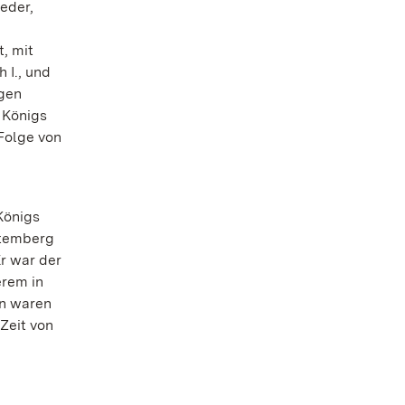
eder,
, mit
 I., und
ugen
 Königs
 Folge von
Königs
ttemberg
Er war der
erem in
en waren
Zeit von