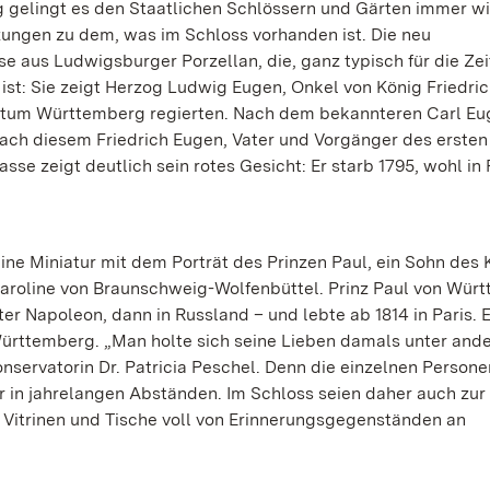
g gelingt es den Staatlichen Schlössern und Gärten immer wi
zungen zu dem, was im Schloss vorhanden ist. Die neu
aus Ludwigsburger Porzellan, die, ganz typisch für die Zeit
st: Sie zeigt Herzog Ludwig Eugen, Onkel von König Friedrich
zogtum Württemberg regierten. Nach dem bekannteren Carl E
ch diesem Friedrich Eugen, Vater und Vorgänger des ersten
se zeigt deutlich sein rotes Gesicht: Er starb 1795, wohl in
ine Miniatur mit dem Porträt des Prinzen Paul, ein Sohn des 
Caroline von Braunschweig-Wolfenbüttel. Prinz Paul von Wür
ter Napoleon, dann in Russland – und lebte ab 1814 in Paris. 
Württemberg. „Man holte sich seine Lieben damals unter and
nservatorin Dr. Patricia Peschel. Denn die einzelnen Person
ur in jahrelangen Abständen. Im Schloss seien daher auch zur 
e Vitrinen und Tische voll von Erinnerungsgegenständen an