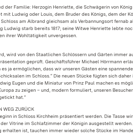
ed der Familie: Herzogin Henriette, die Schwägerin von König
tet mit Ludwig oder Louis, dem Bruder des Königs, dem der K
 Schloss am Albrand gleichsam als Verbannungsort fernab al
udwig starb bereits 1817; seine Witwe Henriette lebte noc
en ihrer Wohltätigkeit unvergessen.
rd, wird von den Staatlichen Schlössern und Gärten immer a
Präsentation geprüft. Geschäftsführer Michael Hörrmann erläu
 es ja ermöglichen, dass wir unseren Gästen eine spannende
chicksalen im Schloss.“ Die neuen Stücke fügten sich daher i
udwig Eugen und die Miniatur von Prinz Paul machen es mögl
 Europa zu zeigen – und, modern formuliert, unseren Besuche
etickt hat.“
EN WEG ZURÜCK
ginn in Schloss Kirchheim präsentiert werden. Die Tasse wi
n der Vitrine im Schlafzimmer der Königin ausgestellt werde
 erhalten ist, tauchen immer wieder solche Stücke im Handel