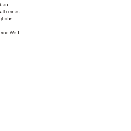
eben
alb eines
glichst
eine Welt