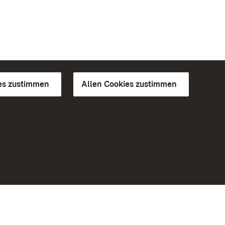
es zustimmen
Allen Cookies zustimmen
d Gärten
Weiteres
Portal
Monumente
Besuchen Sie uns auf Facebook
Besuchen Sie uns auf Instagram