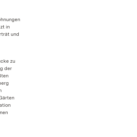
wohnungen
zt in
rträt und
ücke zu
ng der
ßten
berg
m
 Gärten
ation
inen