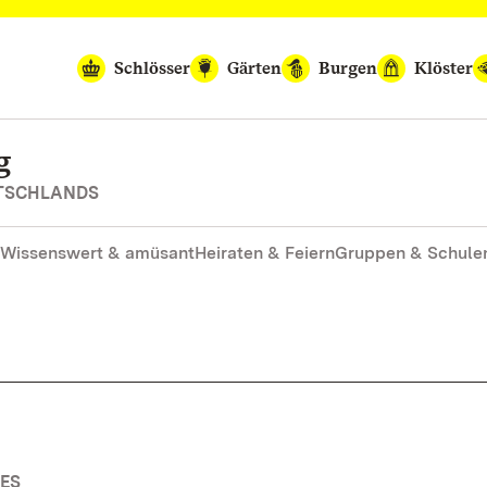
Schlösser
Gärten
Burgen
Klöster
g
UTSCHLANDS
Wissenswert & amüsant
Heiraten & Feiern
Gruppen & Schule
ES