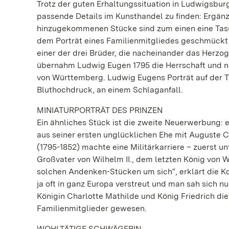
Trotz der guten Erhaltungssituation in Ludwigsbur
passende Details im Kunsthandel zu finden: Ergän
hinzugekommenen Stücke sind zum einen eine Tasse 
dem Porträt eines Familienmitgliedes geschmückt i
einer der drei Brüder, die nacheinander das Her
übernahm Ludwig Eugen 1795 die Herrschaft und na
von Württemberg. Ludwig Eugens Porträt auf der Tas
Bluthochdruck, an einem Schlaganfall.
MINIATURPORTRÄT DES PRINZEN
Ein ähnliches Stück ist die zweite Neuerwerbung: e
aus seiner ersten unglücklichen Ehe mit Auguste 
(1795-1852) machte eine Militärkarriere – zuerst un
Großvater von Wilhelm II., dem letzten König von 
solchen Andenken-Stücken um sich“, erklärt die Ko
ja oft in ganz Europa verstreut und man sah sich n
Königin Charlotte Mathilde und König Friedrich di
Familienmitglieder gewesen.
WOHLTÄTIGE SCHWÄGERIN