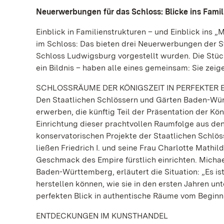
Neuerwerbungen für das Schloss: Blicke ins Fami
Einblick in Familienstrukturen – und Einblick ins
im Schloss: Das bieten drei Neuerwerbungen der S
Schloss Ludwigsburg vorgestellt wurden. Die Stück
ein Bildnis – haben alle eines gemeinsam: Sie zeig
SCHLOSSRÄUME DER KÖNIGSZEIT IN PERFEKTER
Den Staatlichen Schlössern und Gärten Baden-Wür
erwerben, die künftig Teil der Präsentation der 
Einrichtung dieser prachtvollen Raumfolge aus den 
konservatorischen Projekte der Staatlichen Schlö
ließen Friedrich I. und seine Frau Charlotte Mathi
Geschmack des Empire fürstlich einrichten. Micha
Baden-Württemberg, erläutert die Situation: „Es is
herstellen können, wie sie in den ersten Jahren un
perfekten Blick in authentische Räume vom Beginn 
ENTDECKUNGEN IM KUNSTHANDEL