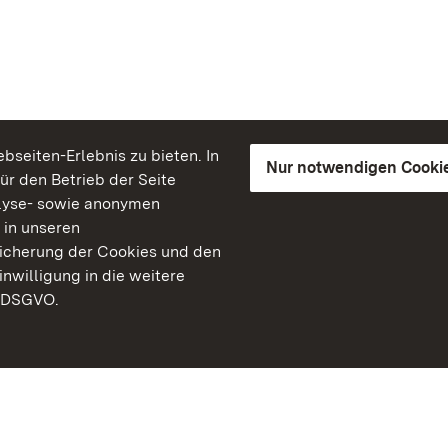
seiten-Erlebnis zu bieten. In
Nur notwendigen Cooki
für den Betrieb der Seite
lyse- sowie anonymen
 in unseren
peicherung der Cookies und den
inwilligung in die weitere
) DSGVO.
Staatliche Schlösser un
Baden-Württemberg
Kontakt
FAQ
Impressum
Datenschutz