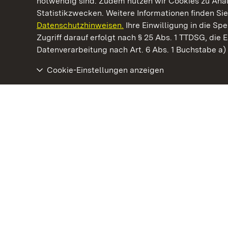
notwendig sind. Zudem nutzen wir Cookies zu Ana
Statistikzwecken. Weitere Informationen finden Sie
Datenschutzhinweisen.
Ihre Einwilligung in die S
Kommen. Staunen. Genießen.
Zugriff darauf erfolgt nach § 25 Abs. 1 TTDSG, die E
Datenverarbeitung nach Art. 6 Abs. 1 Buchstabe a
Cookie-Einstellungen anzeigen
Residenzschloss Ludwigsburg