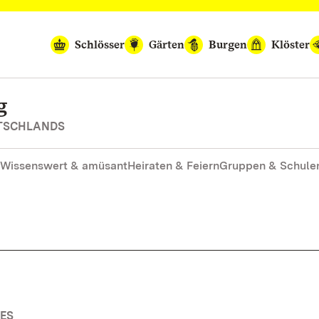
Schlösser
Gärten
Burgen
Klöster
g
UTSCHLANDS
Wissenswert & amüsant
Heiraten & Feiern
Gruppen & Schule
ES