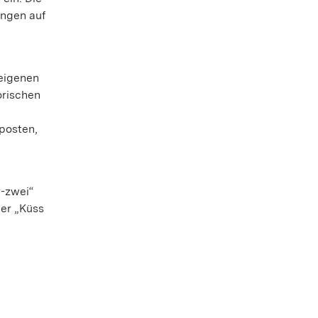
ungen auf
 eigenen
orischen
posten,
r-zwei“
der „Küss