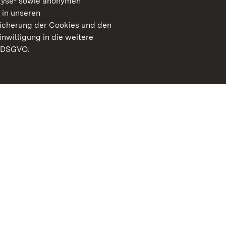
lyse- sowie anonymen
 in unseren
peicherung der Cookies und den
inwilligung in die weitere
) DSGVO.
Staatliche Schlösser un
Baden-Württemberg
Kontakt
FAQ
Impressum
Datenschutz
Gebärdensprache
Leichte Sprache
Erklärung zur Barrierefre
BITV-konform (geprüfte S