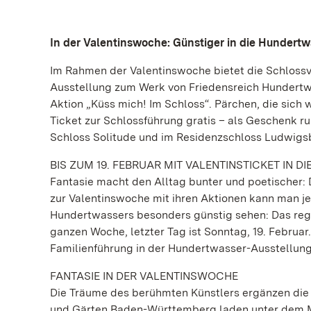
In der Valentinswoche: Günstiger in die Hundert
Im Rahmen der Valentinswoche bietet die Schlossve
Ausstellung zum Werk von Friedensreich Hundertwas
Aktion „Küss mich! Im Schloss“. Pärchen, die sic
Ticket zur Schlossführung gratis – als Geschenk ru
Schloss Solitude und im Residenzschloss Ludwigs
BIS ZUM 19. FEBRUAR MIT VALENTINSTICKET IN D
Fantasie macht den Alltag bunter und poetischer: 
zur Valentinswoche mit ihren Aktionen kann man j
Hundertwassers besonders günstig sehen: Das regulä
ganzen Woche, letzter Tag ist Sonntag, 19. Februa
Familienführung in der Hundertwasser-Ausstellung 
FANTASIE IN DER VALENTINSWOCHE
Die Träume des berühmten Künstlers ergänzen die 
und Gärten Baden-Württemberg laden unter dem Mo