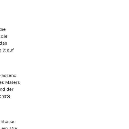
die
 die
 das
ilt auf
 Passend
es Malers
end der
chste
chlösser
ein. Die