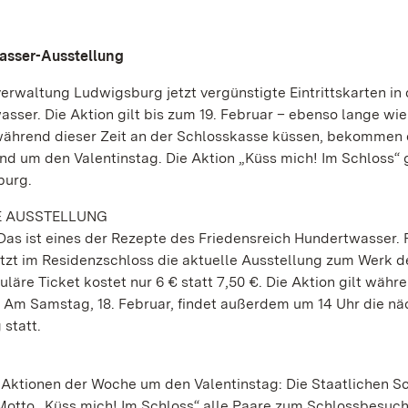
wasser-Ausstellung
rwaltung Ludwigsburg jetzt vergünstigte Eintrittskarten in 
ser. Die Aktion gilt bis zum 19. Februar – ebenso lange wie
h während dieser Zeit an der Schlosskasse küssen, bekommen
nd um den Valentinstag. Die Aktion „Küss mich! Im Schloss“ g
burg.
IE AUSSTELLUNG
Das ist eines der Rezepte des Friedensreich Hundertwasser.
etzt im Residenzschloss die aktuelle Ausstellung zum Werk d
re Ticket kostet nur 6 € statt 7,50 €. Die Aktion gilt währ
r. Am Samstag, 18. Februar, findet außerdem um 14 Uhr die nä
statt.
Aktionen der Woche um den Valentinstag: Die Staatlichen S
tto „Küss mich! Im Schloss“ alle Paare zum Schlossbesuch 