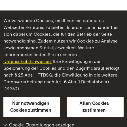
Wir verwenden Cookies, um Ihnen ein optimales
Webseiten-Erlebnis zu bieten. In erster Linie handelt es
Kommen. Staunen. Genießen.
sich dabei um Cookies, die für den Betrieb der Seite
notwendig sind. Zudem nutzen wir Cookies zu Analyse-
sowie anonymen Statistikzwecken. Weitere
Informationen finden Sie in unseren
Datenschutzhinweisen.
Ihre Einwilligung in die
Residenzschloss Ludwigsburg
Speicherung der Cookies und den Zugriff darauf erfolgt
nach § 25 Abs. 1 TTDSG, die Einwilligung in die weitere
Staatliche Schlösser und Gärten Baden-Württemberg
Datenverarbeitung nach Art. 6 Abs. 1 Buchstabe a)
DSGVO.
Kontakt
FAQ
Impressum
Datenschutz
Gebärdensprache
Leichte Sprache
Erklärung zur Barrierefreiheit
Nur notwendigen
Allen Cookies
BITV-konform (geprüfte Seiten)
Cookies zustimmen
zustimmen
Cookie-Einstellungen anzeigen
Weiteres