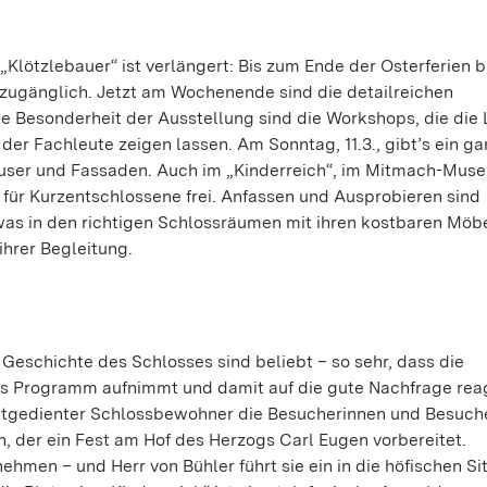
lötzlebauer“ ist verlängert: Bis zum Ende der Osterferien b
zugänglich. Jetzt am Wochenende sind die detailreichen
ne Besonderheit der Ausstellung sind die Workshops, die die
 der Fachleute zeigen lassen. Am Sonntag, 11.3., gibt’s ein ga
user und Fassaden. Auch im „Kinderreich“, im Mitmach-Mus
e für Kurzentschlossene frei. Anfassen und Ausprobieren sind
 was in den richtigen Schlossräumen mit ihren kostbaren Möbe
ihrer Begleitung.
eschichte des Schlosses sind beliebt – so sehr, dass die
s Programm aufnimmt und damit auf die gute Nachfrage rea
altgedienter Schlossbewohner die Besucherinnen und Besuch
 der ein Fest am Hof des Herzogs Carl Eugen vorbereitet.
hmen – und Herr von Bühler führt sie ein in die höfischen Si