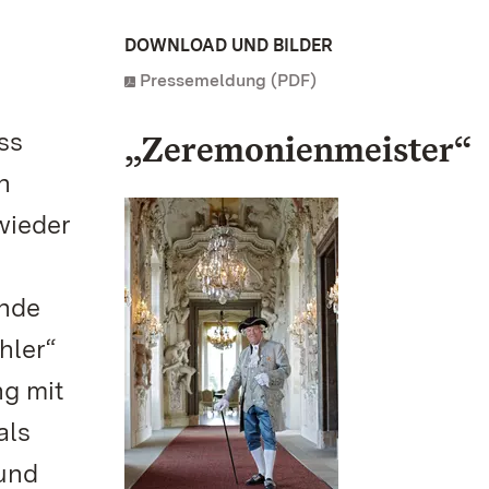
DOWNLOAD UND BILDER
Pressemeldung (PDF)
ss
„Zeremonienmeister“
n
wieder
ende
hler“
ng mit
als
 und