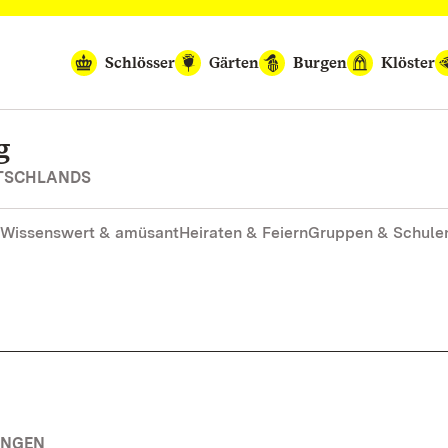
Schlösser
Gärten
Burgen
Klöster
g
UTSCHLANDS
Wissenswert & amüsant
Heiraten & Feiern
Gruppen & Schule
UNGEN