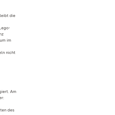
leibt die
 Lego-
nz
eum im
ln nicht
giert. Am
er:
tten des