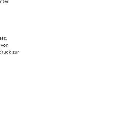
unter
etz,
 von
druck zur