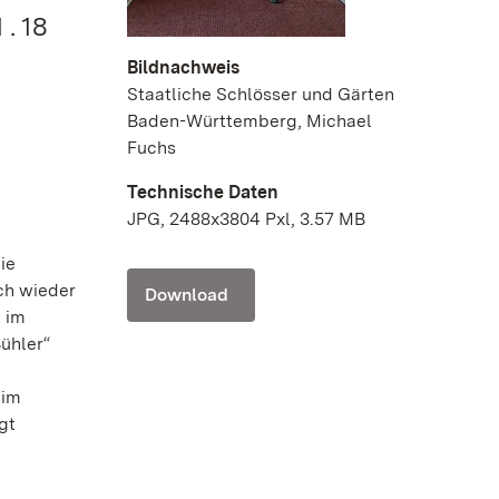
. 18
Bildnachweis
Staatliche Schlösser und Gärten
Baden-Württemberg, Michael
Fuchs
Technische Daten
JPG, 2488x3804 Pxl, 3.57 MB
ie
uch wieder
Download
 im
ühler“
 im
gt