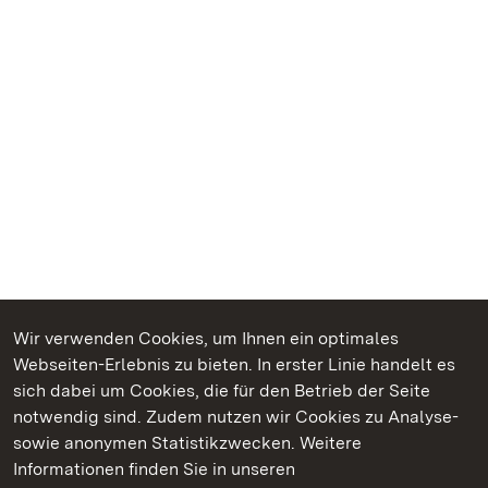
Wir verwenden Cookies, um Ihnen ein optimales
Webseiten-Erlebnis zu bieten. In erster Linie handelt es
Kommen. Staunen. Genießen.
sich dabei um Cookies, die für den Betrieb der Seite
notwendig sind. Zudem nutzen wir Cookies zu Analyse-
sowie anonymen Statistikzwecken. Weitere
Informationen finden Sie in unseren