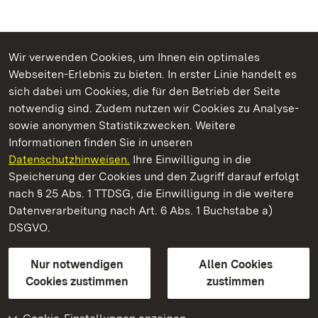
Wir verwenden Cookies, um Ihnen ein optimales
Webseiten-Erlebnis zu bieten. In erster Linie handelt es
Kommen. Staunen. Genießen.
sich dabei um Cookies, die für den Betrieb der Seite
notwendig sind. Zudem nutzen wir Cookies zu Analyse-
sowie anonymen Statistikzwecken. Weitere
Informationen finden Sie in unseren
Datenschutzhinweisen.
Ihre Einwilligung in die
Residenzschloss Ludwigsburg
Speicherung der Cookies und den Zugriff darauf erfolgt
nach § 25 Abs. 1 TTDSG, die Einwilligung in die weitere
Staatliche Schlösser und Gärten Baden-Württemberg
Datenverarbeitung nach Art. 6 Abs. 1 Buchstabe a)
DSGVO.
Kontakt
FAQ
Impressum
Datenschutz
Gebärdensprache
Leichte Sprache
Erklärung zur Barrierefreiheit
Nur notwendigen
Allen Cookies
BITV-konform (geprüfte Seiten)
Cookies zustimmen
zustimmen