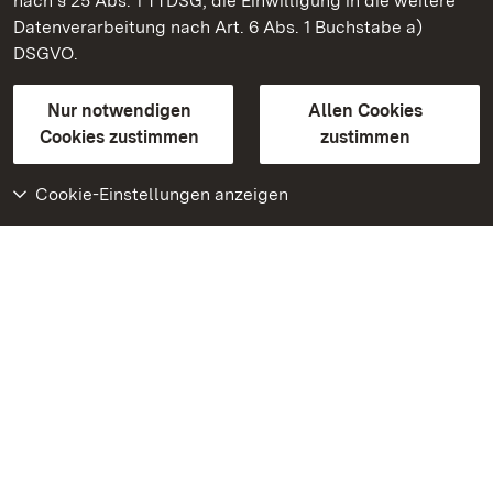
nach § 25 Abs. 1 TTDSG, die Einwilligung in die weitere
Staatliche Schlösser und Gärten Baden-Württemberg
Datenverarbeitung nach Art. 6 Abs. 1 Buchstabe a)
DSGVO.
Kontakt
FAQ
Impressum
Datenschutz
Gebärdensprache
Leichte Sprache
Erklärung zur Barrierefreiheit
Nur notwendigen
Allen Cookies
BITV-konform (geprüfte Seiten)
Cookies zustimmen
zustimmen
Cookie-Einstellungen anzeigen
Weiteres
Portal
Monumente
Besuchen Sie uns auf
Facebook
Besuchen Sie uns auf
Instagram
Besuchen Sie uns auf
Youtube
Lernen Sie unsere Apps
kennen
Google Play Store