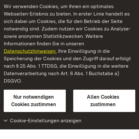
Wir verwenden Cookies, um Ihnen ein optimales
Webseiten-Erlebnis zu bieten. In erster Linie handelt es
Kommen. Staunen. Genießen.
sich dabei um Cookies, die für den Betrieb der Seite
notwendig sind. Zudem nutzen wir Cookies zu Analyse-
sowie anonymen Statistikzwecken. Weitere
Informationen finden Sie in unseren
Datenschutzhinweisen.
Ihre Einwilligung in die
Residenzschloss Ludwigsburg
Speicherung der Cookies und den Zugriff darauf erfolgt
nach § 25 Abs. 1 TTDSG, die Einwilligung in die weitere
Staatliche Schlösser und Gärten Baden-Württemberg
Datenverarbeitung nach Art. 6 Abs. 1 Buchstabe a)
DSGVO.
Kontakt
FAQ
Impressum
Datenschutz
Gebärdensprache
Leichte Sprache
Erklärung zur Barrierefreiheit
Nur notwendigen
Allen Cookies
BITV-konform (geprüfte Seiten)
Cookies zustimmen
zustimmen
Cookie-Einstellungen anzeigen
Weiteres
Portal
Monumente