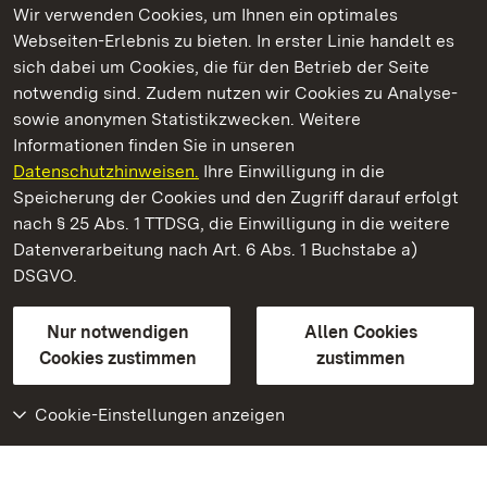
Wir verwenden Cookies, um Ihnen ein optimales
Webseiten-Erlebnis zu bieten. In erster Linie handelt es
Kommen. Staunen. Genießen.
sich dabei um Cookies, die für den Betrieb der Seite
notwendig sind. Zudem nutzen wir Cookies zu Analyse-
sowie anonymen Statistikzwecken. Weitere
Informationen finden Sie in unseren
Datenschutzhinweisen.
Ihre Einwilligung in die
Residenzschloss Ludwigsburg
Speicherung der Cookies und den Zugriff darauf erfolgt
nach § 25 Abs. 1 TTDSG, die Einwilligung in die weitere
Staatliche Schlösser und Gärten Baden-Württemberg
Datenverarbeitung nach Art. 6 Abs. 1 Buchstabe a)
DSGVO.
Kontakt
FAQ
Impressum
Datenschutz
Gebärdensprache
Leichte Sprache
Erklärung zur Barrierefreiheit
Nur notwendigen
Allen Cookies
BITV-konform (geprüfte Seiten)
Cookies zustimmen
zustimmen
Cookie-Einstellungen anzeigen
Weiteres
Portal
Monumente