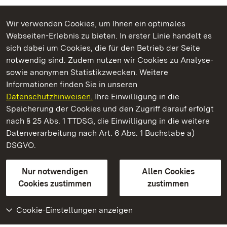
Wir verwenden Cookies, um Ihnen ein optimales
Webseiten-Erlebnis zu bieten. In erster Linie handelt es
Kommen. Staunen. Genießen.
sich dabei um Cookies, die für den Betrieb der Seite
notwendig sind. Zudem nutzen wir Cookies zu Analyse-
sowie anonymen Statistikzwecken. Weitere
Informationen finden Sie in unseren
Datenschutzhinweisen.
Ihre Einwilligung in die
Residenzschloss Ludwigsburg
Speicherung der Cookies und den Zugriff darauf erfolgt
nach § 25 Abs. 1 TTDSG, die Einwilligung in die weitere
Staatliche Schlösser und Gärten Baden-Württemberg
Datenverarbeitung nach Art. 6 Abs. 1 Buchstabe a)
DSGVO.
Kontakt
FAQ
Impressum
Datenschutz
Gebärdensprache
Leichte Sprache
Erklärung zur Barrierefreiheit
Nur notwendigen
Allen Cookies
BITV-konform (geprüfte Seiten)
Cookies zustimmen
zustimmen
Cookie-Einstellungen anzeigen
Weiteres