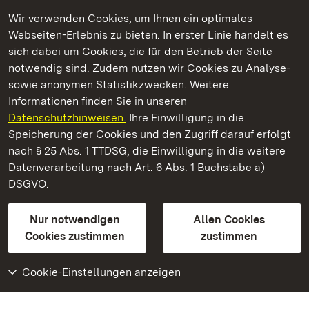
Wir verwenden Cookies, um Ihnen ein optimales
Webseiten-Erlebnis zu bieten. In erster Linie handelt es
Kommen. Staunen. Genießen.
sich dabei um Cookies, die für den Betrieb der Seite
notwendig sind. Zudem nutzen wir Cookies zu Analyse-
sowie anonymen Statistikzwecken. Weitere
Informationen finden Sie in unseren
Datenschutzhinweisen.
Ihre Einwilligung in die
Residenzschloss Ludwigsburg
Speicherung der Cookies und den Zugriff darauf erfolgt
nach § 25 Abs. 1 TTDSG, die Einwilligung in die weitere
Staatliche Schlösser und Gärten Baden-Württemberg
Datenverarbeitung nach Art. 6 Abs. 1 Buchstabe a)
DSGVO.
Kontakt
FAQ
Impressum
Datenschutz
Gebärdensprache
Leichte Sprache
Erklärung zur Barrierefreiheit
Nur notwendigen
Allen Cookies
BITV-konform (geprüfte Seiten)
Cookies zustimmen
zustimmen
Cookie-Einstellungen anzeigen
Weiteres
Portal
Monumente