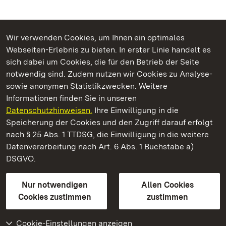
Wir verwenden Cookies, um Ihnen ein optimales
Webseiten-Erlebnis zu bieten. In erster Linie handelt es
Kommen. Staunen. Genießen.
sich dabei um Cookies, die für den Betrieb der Seite
notwendig sind. Zudem nutzen wir Cookies zu Analyse-
sowie anonymen Statistikzwecken. Weitere
Informationen finden Sie in unseren
Datenschutzhinweisen.
Ihre Einwilligung in die
Residenzschloss Ludwigsburg
Speicherung der Cookies und den Zugriff darauf erfolgt
nach § 25 Abs. 1 TTDSG, die Einwilligung in die weitere
Staatliche Schlösser und Gärten Baden-Württemberg
Datenverarbeitung nach Art. 6 Abs. 1 Buchstabe a)
DSGVO.
Kontakt
FAQ
Impressum
Datenschutz
Gebärdensprache
Leichte Sprache
Erklärung zur Barrierefreiheit
Nur notwendigen
Allen Cookies
BITV-konform (geprüfte Seiten)
Cookies zustimmen
zustimmen
Cookie-Einstellungen anzeigen