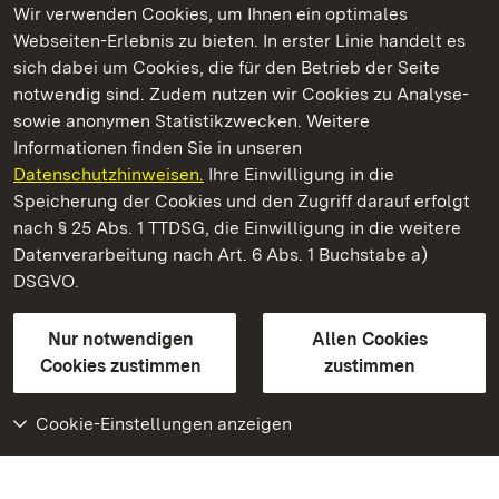
Wir verwenden Cookies, um Ihnen ein optimales
Webseiten-Erlebnis zu bieten. In erster Linie handelt es
Kommen. Staunen. Genießen.
sich dabei um Cookies, die für den Betrieb der Seite
notwendig sind. Zudem nutzen wir Cookies zu Analyse-
sowie anonymen Statistikzwecken. Weitere
Informationen finden Sie in unseren
Datenschutzhinweisen.
Ihre Einwilligung in die
Residenzschloss Ludwigsburg
Speicherung der Cookies und den Zugriff darauf erfolgt
nach § 25 Abs. 1 TTDSG, die Einwilligung in die weitere
Staatliche Schlösser und Gärten Baden-Württemberg
Datenverarbeitung nach Art. 6 Abs. 1 Buchstabe a)
DSGVO.
Kontakt
FAQ
Impressum
Datenschutz
Gebärdensprache
Leichte Sprache
Erklärung zur Barrierefreiheit
Nur notwendigen
Allen Cookies
BITV-konform (geprüfte Seiten)
Cookies zustimmen
zustimmen
Cookie-Einstellungen anzeigen
Weiteres
Portal
Monumente