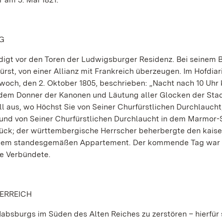
RG
ndigt vor den Toren der Ludwigsburger Residenz. Bei seinem 
fürst, von einer Allianz mit Frankreich überzeugen. Im Hofdia
woch, den 2. Oktober 1805, beschrieben: „Nacht nach 10 Uh
 dem Donner der Kanonen und Läutung aller Glocken der Stadt
 aus, wo Höchst Sie von Seiner Churfürstlichen Durchlaucht
nd von Seiner Churfürstlichen Durchlaucht in dem Marmor-S
ück; der württembergische Herrscher beherbergte den kaise
n einem standesgemäßen Appartement. Der kommende Tag war
e Verbündete.
ERREICH
absburgs im Süden des Alten Reiches zu zerstören – hierfür