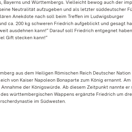
s, Bayerns und Württembergs. Vielleicht bewog auch der im
 seine Neutralität aufzugeben und als letzter süddeutscher F
lären Anekdote nach soll beim Treffen im Ludwigsburger
nd ca. 200 kg schweren Friedrich aufgeblickt und gesagt ha
 weit ausdehnen kann!“ Darauf soll Friedrich entgegnet habe
iel Gift stecken kann!“
emberg aus dem Heiligen Römischen Reich Deutscher Nation
gleich von Kaiser Napoleon Bonaparte zum König ernannt. Am 
ie Annahme der Königswürde. Ab diesem Zeitpunkt nannte er 
gen des württembergischen Wappens ergänzte Friedrich um dr
errscherdynastie im Südwesten.