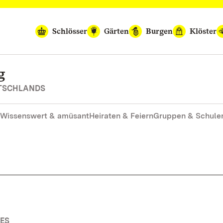
Schlösser
Gärten
Burgen
Klöster
g
UTSCHLANDS
Wissenswert & amüsant
Heiraten & Feiern
Gruppen & Schule
ES