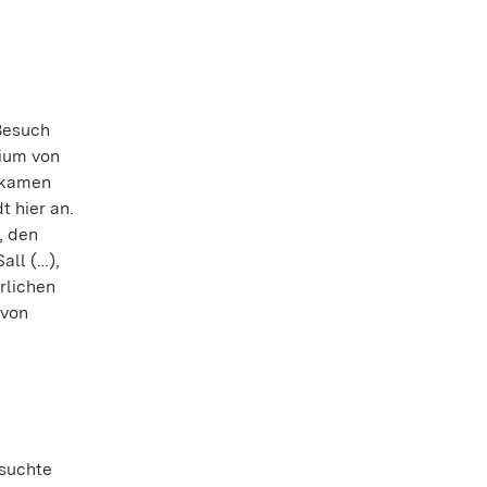
Besuch
rium von
r kamen
 hier an.
, den
all (…),
rlichen
 von
 suchte