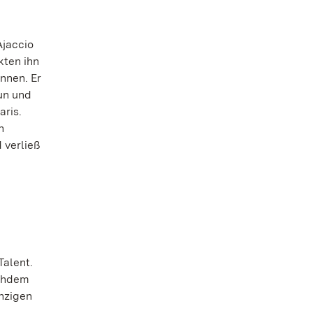
Ajaccio
kten ihn
nnen. Er
un und
aris.
n
 verließ
Talent.
achdem
inzigen