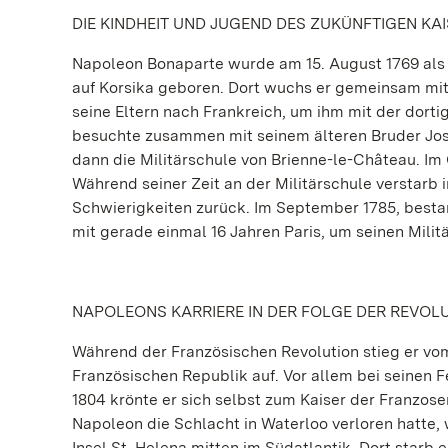
DIE KINDHEIT UND JUGEND DES ZUKÜNFTIGEN KA
Napoleon Bonaparte wurde am 15. August 1769 als 
auf Korsika geboren. Dort wuchs er gemeinsam mit 
seine Eltern nach Frankreich, um ihm mit der dort
besuchte zusammen mit seinem älteren Bruder Jose
dann die Militärschule von Brienne-le-Château. Im 
Während seiner Zeit an der Militärschule verstarb i
Schwierigkeiten zurück. Im September 1785, bestan
mit gerade einmal 16 Jahren Paris, um seinen Milit
NAPOLEONS KARRIERE IN DER FOLGE DER REVOL
Während der Französischen Revolution stieg er vom
Französischen Republik auf. Vor allem bei seinen F
1804 krönte er sich selbst zum Kaiser der Franzos
Napoleon die Schlacht in Waterloo verloren hatte, 
Insel St. Helena mitten im Südatlantik. Dort starb e