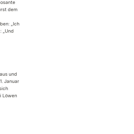
posante
ürst dem
ben: „Ich
n: „Und
 aus und
1. Januar
sich
ei Löwen