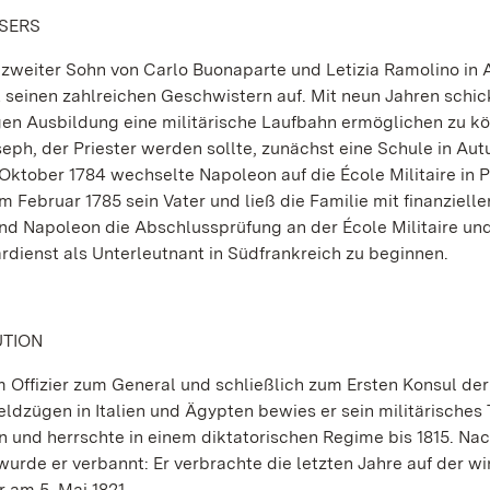
ISERS
zweiter Sohn von Carlo Buonaparte und Letizia Ramolino in 
seinen zahlreichen Geschwistern auf. Mit neun Jahren schic
igen Ausbildung eine militärische Laufbahn ermöglichen zu kö
ph, der Priester werden sollte, zunächst eine Schule in Aut
Oktober 1784 wechselte Napoleon auf die École Militaire in P
m Februar 1785 sein Vater und ließ die Familie mit finanzielle
d Napoleon die Abschlussprüfung an der École Militaire und
ärdienst als Unterleutnant in Südfrankreich zu beginnen.
UTION
 Offizier zum General und schließlich zum Ersten Konsul der
eldzügen in Italien und Ägypten bewies er sein militärisches 
en und herrschte in einem diktatorischen Regime bis 1815. N
wurde er verbannt: Er verbrachte die letzten Jahre auf der w
r am 5. Mai 1821.