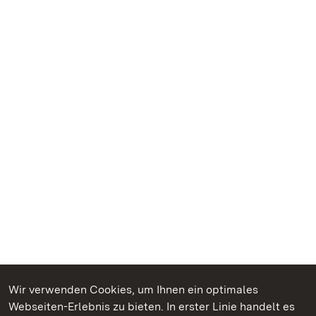
Wir verwenden Cookies, um Ihnen ein optimales
Webseiten-Erlebnis zu bieten. In erster Linie handelt es
Kommen. Staunen. Genießen.