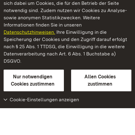
sich dabei um Cookies, die für den Betrieb der Seite
notwendig sind. Zudem nutzen wir Cookies zu Analyse-
sowie anonymen Statistikzwecken. Weitere
Informationen finden Sie in unseren
Datenschutzhinweisen.
Ihre Einwilligung in die
Residenzschloss Ludwigsburg
Speicherung der Cookies und den Zugriff darauf erfolgt
nach § 25 Abs. 1 TTDSG, die Einwilligung in die weitere
Staatliche Schlösser und Gärten Baden-Württemberg
Datenverarbeitung nach Art. 6 Abs. 1 Buchstabe a)
DSGVO.
Kontakt
FAQ
Impressum
Datenschutz
Gebärdensprache
Leichte Sprache
Erklärung zur Barrierefreiheit
Nur notwendigen
Allen Cookies
BITV-konform (geprüfte Seiten)
Cookies zustimmen
zustimmen
Cookie-Einstellungen anzeigen
Weiteres
Portal
Monumente
Besuchen Sie uns auf
Facebook
Besuchen Sie uns auf