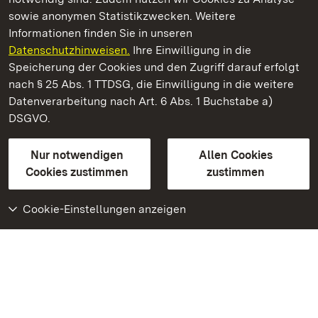
sowie anonymen Statistikzwecken. Weitere
Informationen finden Sie in unseren
Datenschutzhinweisen.
Ihre Einwilligung in die
Residenzschloss Ludwigsburg
Speicherung der Cookies und den Zugriff darauf erfolgt
nach § 25 Abs. 1 TTDSG, die Einwilligung in die weitere
Staatliche Schlösser und Gärten Baden-Württemberg
Datenverarbeitung nach Art. 6 Abs. 1 Buchstabe a)
DSGVO.
Kontakt
FAQ
Impressum
Datenschutz
Gebärdensprache
Leichte Sprache
Erklärung zur Barrierefreiheit
Nur notwendigen
Allen Cookies
BITV-konform (geprüfte Seiten)
Cookies zustimmen
zustimmen
Cookie-Einstellungen anzeigen
Weiteres
Portal
Monumente
Besuchen Sie uns auf
Facebook
Besuchen Sie uns auf
Instagram
Besuchen Sie uns auf