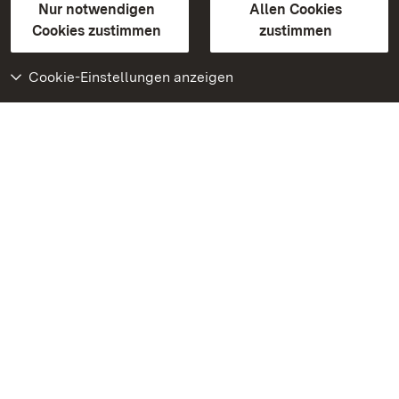
Erklärung zur Barrierefreiheit
Nur notwendigen
Allen Cookies
BITV-konform (geprüfte Seiten)
Cookies zustimmen
zustimmen
Cookie-Einstellungen anzeigen
Weiteres
Portal
Monumente
Besuchen Sie uns auf
Facebook
Besuchen Sie uns auf
Instagram
Besuchen Sie uns auf
Youtube
Lernen Sie unsere Apps
kennen
Google Play Store
App Store für iPhone