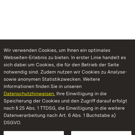
Wir verwenden Cookies, um Ihnen ein optimales
Webseiten-Erlebnis zu bieten. In erster Linie handelt es
Kommen. Staunen. Genießen.
sich dabei um Cookies, die für den Betrieb der Seite
notwendig sind. Zudem nutzen wir Cookies zu Analyse-
sowie anonymen Statistikzwecken. Weitere
Informationen finden Sie in unseren
Datenschutzhinweisen.
Ihre Einwilligung in die
Residenzschloss Ludwigsburg
Speicherung der Cookies und den Zugriff darauf erfolgt
nach § 25 Abs. 1 TTDSG, die Einwilligung in die weitere
Staatliche Schlösser und Gärten Baden-Württemberg
Datenverarbeitung nach Art. 6 Abs. 1 Buchstabe a)
DSGVO.
Kontakt
FAQ
Impressum
Datenschutz
Gebärdensprache
Leichte Sprache