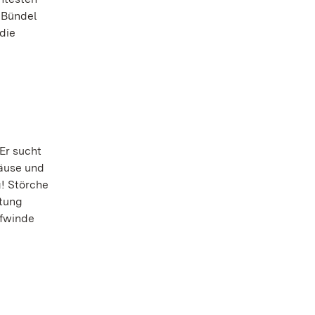
n Bündel
die
 Er sucht
Mäuse und
g! Störche
ftung
ufwinde