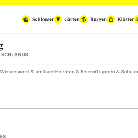
Schlösser
Gärten
Burgen
Klöster
g
UTSCHLANDS
Wissenswert & amüsant
Heiraten & Feiern
Gruppen & Schule
ES