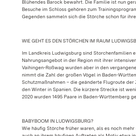
Blühendes Barock bewahrt. Die Familie ist nun ger
Besuche im Schloss gehören zum Trainingsprogram
Gegenden sammeln sich die Störche schon für ihren
WIE GEHT ES DEN STÖRCHEN IM RAUM LUDWIGS
Im Landkreis Ludwigsburg sind Storchenfamilien eh
Nahrungsangebot in der Region mit ihrer intensive
Vaihingen-Roßwag wurden aber in den vergangenen 
nimmt die Zahl der großen Vögel in Baden-Württemb
Schutzmaßnahmen – die geänderte Flugroute der Zug
den Winter in Spanien. Die kürzere Strecke ist we
2020 wurden 1495 Paare in Baden-Württemberg gezä
BABYBOOM IN LUDWIGSBURG?
Wie häufig Störche früher waren, als es noch mehr
auch an ihrem häufigen Auftreten als Motiv etwa 