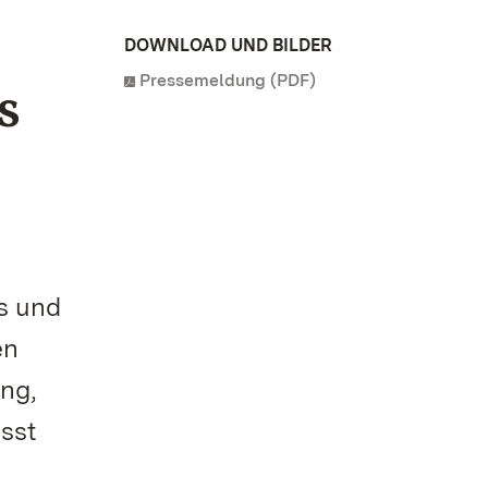
DOWNLOAD UND BILDER
Pressemeldung (PDF)
s
s und
en
ung,
ässt