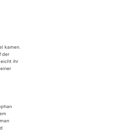
el kamen.
f der
eicht ihr
einer
tephan
dem
e man
nd