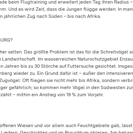
ade beim Flugtraining und erweitert jeden Tag ihren Radius –
m. Und es wird Zeit, dass die Jungen flügge werden: In ma
 jährlichen Zug nach Süden – bis nach Afrika.
BURG?
er selten. Das größte Problem ist das für die Schreitvögel 
n Landwirtschaft. Im wasserreichen Naturschutzgebiet Enzau
Jahren bis zu 30 Störche auf Futtersuche gesichtet. Insge
erg wieder zu. Ein Grund dafür ist – außer den intensiveren
vögel: Oft fliegen sie nicht mehr bis Afrika, sondern verb
niger gefährlich; so kommen mehr Vögel in den Südwesten zu
hlt – mithin ein Anstieg von 19 % zum Vorjahr.
 offenen Wiesen und vor allem auch Feuchtgebiete gab, lässt
in Liedern, Geschichten und im Brauchtum ablesen. Am bekan