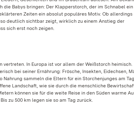
ch die Babys bringen: Der Klapperstorch, der im Schnabel ei
eklärteren Zeiten ein absolut populäres Motiv. Ob allerdings 
so deutlich sichtbar zeigt, wirklich zu einem Anstieg der
s sich erst noch zeigen.
en vertreten. In Europa ist vor allem der Weißstorch heimisch.
risch bei seiner Ernährung: Frösche, Insekten, Eidechsen, 
ilo Nahrung sammeln die Eltern für ein Storchenjunges am Ta
offene Landschaft, wie sie durch die menschliche Bewirtscha
 Metern können sie für die weite Reise in den Süden warme A
Bis zu 500 km legen sie so am Tag zurück.