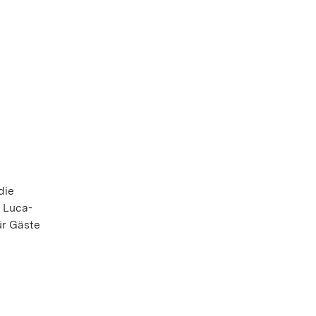
die
a Luca-
ür Gäste