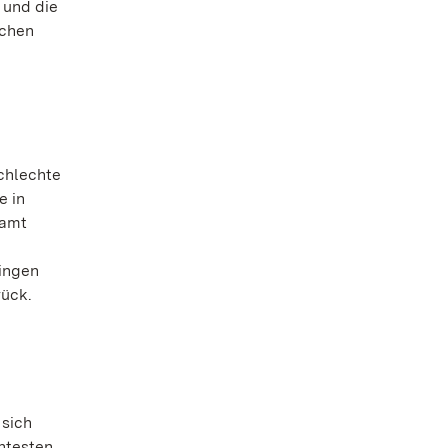
 und die
nchen
schlechte
e in
samt
ringen
rück.
 sich
ntesten