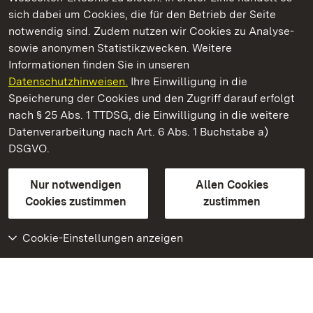
Kommen. Staunen. Genießen.
sich dabei um Cookies, die für den Betrieb der Seite
notwendig sind. Zudem nutzen wir Cookies zu Analyse-
sowie anonymen Statistikzwecken. Weitere
Informationen finden Sie in unseren
Datenschutzhinweisen.
Ihre Einwilligung in die
Residenzschloss Ludwigsburg
Speicherung der Cookies und den Zugriff darauf erfolgt
nach § 25 Abs. 1 TTDSG, die Einwilligung in die weitere
Staatliche Schlösser und Gärten Baden-Württemberg
Datenverarbeitung nach Art. 6 Abs. 1 Buchstabe a)
DSGVO.
Kontakt
FAQ
Impressum
Datenschutz
Gebärdensprache
Leichte Sprache
Erklärung zur Barrierefreiheit
Nur notwendigen
Allen Cookies
BITV-konform (geprüfte Seiten)
Cookies zustimmen
zustimmen
Cookie-Einstellungen anzeigen
Weiteres
Portal
Monumente
Besuchen Sie uns auf
Facebook