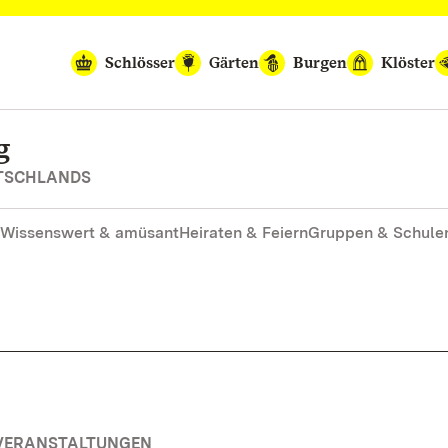
Schlösser
Gärten
Burgen
Klöster
g
UTSCHLANDS
Wissenswert & amüsant
Heiraten & Feiern
Gruppen & Schule
 VERANSTALTUNGEN