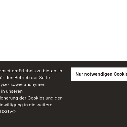
seiten-Erlebnis zu bieten. In
Nur notwendigen Cooki
für den Betrieb der Seite
lyse- sowie anonymen
 in unseren
peicherung der Cookies und den
inwilligung in die weitere
) DSGVO.
Staatliche Schlösser un
Baden-Württemberg