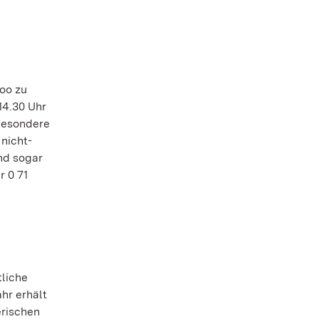
oo zu
14.30 Uhr
besondere
 nicht-
nd sogar
r 0 71
tliche
hr erhält
erischen