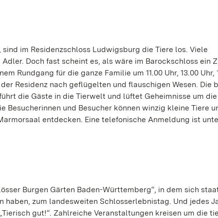
 sind im Residenzschloss Ludwigsburg die Tiere los. Viele
dler. Doch fast scheint es, als wäre im Barockschloss ein Z
inem Rundgang für die ganze Familie um 11.00 Uhr, 13.00 Uhr, 
 der Residenz nach geflügelten und flauschigen Wesen. Die 
tführt die Gäste in die Tierwelt und lüftet Geheimnisse um die
e Besucherinnen und Besucher können winzig kleine Tiere u
 Marmorsaal entdecken. Eine telefonische Anmeldung ist unte
hlösser Burgen Gärten Baden-Württemberg“, in dem sich staa
haben, zum landesweiten Schlosserlebnistag. Und jedes Ja
 „Tierisch gut!“. Zahlreiche Veranstaltungen kreisen um die ti