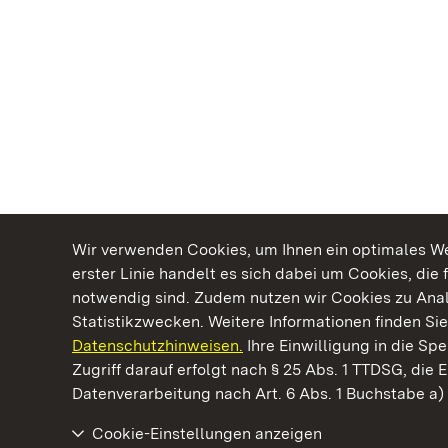
Wir verwenden Cookies, um Ihnen ein optimales Web
erster Linie handelt es sich dabei um Cookies, die 
notwendig sind. Zudem nutzen wir Cookies zu Ana
Statistikzwecken. Weitere Informationen finden Sie
Datenschutzhinweisen.
Ihre Einwilligung in die S
Kommen. Staunen. Genießen.
Zugriff darauf erfolgt nach § 25 Abs. 1 TTDSG, die E
Datenverarbeitung nach Art. 6 Abs. 1 Buchstabe a
Cookie-Einstellungen anzeigen