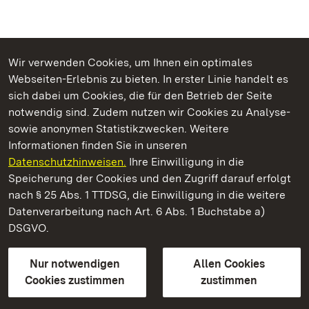
Wir verwenden Cookies, um Ihnen ein optimales
Webseiten-Erlebnis zu bieten. In erster Linie handelt es
Kommen. Staunen. Genießen.
sich dabei um Cookies, die für den Betrieb der Seite
notwendig sind. Zudem nutzen wir Cookies zu Analyse-
sowie anonymen Statistikzwecken. Weitere
Informationen finden Sie in unseren
Datenschutzhinweisen.
Ihre Einwilligung in die
Residenzschloss Ludwigsburg
Speicherung der Cookies und den Zugriff darauf erfolgt
nach § 25 Abs. 1 TTDSG, die Einwilligung in die weitere
Staatliche Schlösser und Gärten Baden-Württemberg
Datenverarbeitung nach Art. 6 Abs. 1 Buchstabe a)
DSGVO.
Kontakt
FAQ
Impressum
Datenschutz
Gebärdensprache
Leichte Sprache
Erklärung zur Barrierefreiheit
Nur notwendigen
Allen Cookies
BITV-konform (geprüfte Seiten)
Cookies zustimmen
zustimmen