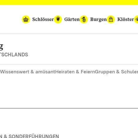
Schlösser
Gärten
Burgen
Klöster
g
UTSCHLANDS
Wissenswert & amüsant
Heiraten & Feiern
Gruppen & Schule
EN & SONDERFÜHRUNGEN