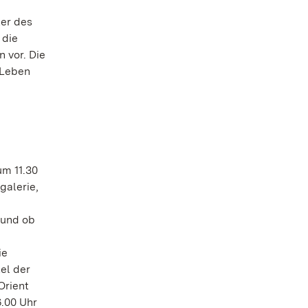
ter des
 die
 vor. Die
 Leben
um 11.30
galerie,
 und ob
ie
el der
Orient
6.00 Uhr