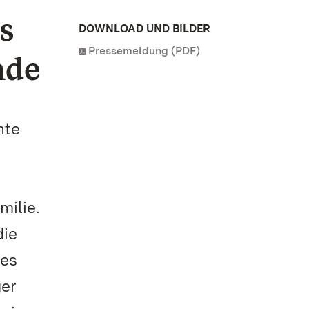
s
DOWNLOAD UND BILDER
Pressemeldung (PDF)
nde
nte
ilie.
die
des
ger