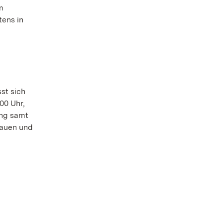
m
tens in
st sich
00 Uhr,
ung samt
rauen und