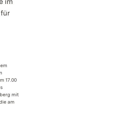
e im
für
 dem
n
um 17.00
as
berg mit
 die am