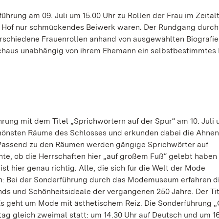
ührung am 09. Juli um 15.00 Uhr zu Rollen der Frau im Zeital
m Hof nur schmückendes Beiwerk waren. Der Rundgang durch
rschiedene Frauenrollen anhand von ausgewählten Biografien
rchaus unabhängig von ihrem Ehemann ein selbstbestimmtes
ung mit dem Titel „Sprichwörtern auf der Spur“ am 10. Juli 
chönsten Räume des Schlosses und erkunden dabei die Ahnen
 Passend zu den Räumen werden gängige Sprichwörter auf
hte, ob die Herrschaften hier „auf großem Fuß“ gelebt haben
t hier genau richtig. Alle, die sich für die Welt der Mode
en: Bei der Sonderführung durch das Modemuseum erfahren d
s und Schönheitsideale der vergangenen 250 Jahre. Der Tit
: Es geht um Mode mit ästhetischem Reiz. Die Sonderführung „
tag gleich zweimal statt: um 14.30 Uhr auf Deutsch und um 1