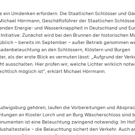
ie ein Umdenken erfordern. Die Staatlichen Schlösser und Gä
 Michael Hörrmann, Geschäftsführer der Staatlichen Schlösse
enden Energie- und Wasserknappheit in Deutschland und Eu
 Initiative: Zunächst wird bei den Brunnen der historischen
ls üblich – bereits im September – außer Betrieb genommen 
ssadenbeleuchtung an den Schlössern, Klöstern und Burgen
er, als der erste Blick es vermuten lässt: „Aufgrund der Ver
cht ausschalten. Hier prüfen wir, welche Lichter wirklich not
echtlich möglich ist“, erklärt Michael Hörrmann.
udwigsburg gehören, laufen die Vorbereitungen und Abspra
htungen an Kloster Lorch und an Burg Wäscherschloss sind b
onumenten ist eine Beleuchtung zwingend notwendig: Im Hof
Bushaltestelle – die Beleuchtung sichert den Verkehr. Auch 