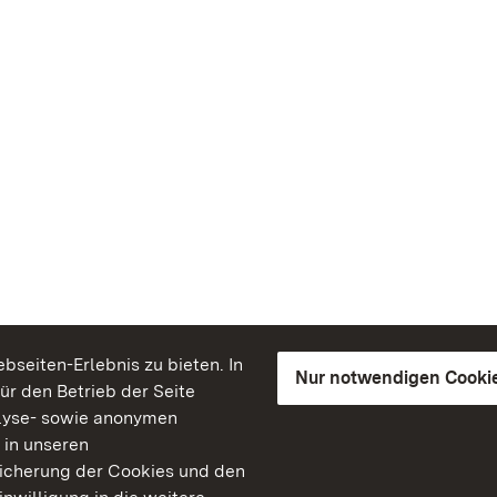
seiten-Erlebnis zu bieten. In
Nur notwendigen Cooki
für den Betrieb der Seite
lyse- sowie anonymen
 in unseren
peicherung der Cookies und den