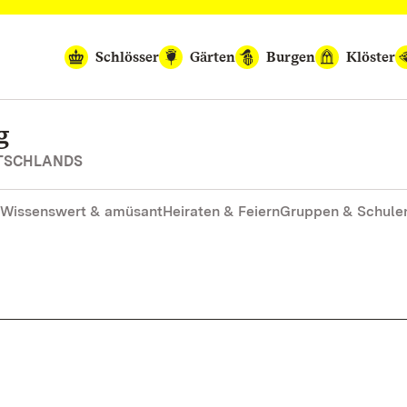
Schlösser
Gärten
Burgen
Klöster
g
UTSCHLANDS
Wissenswert & amüsant
Heiraten & Feiern
Gruppen & Schule