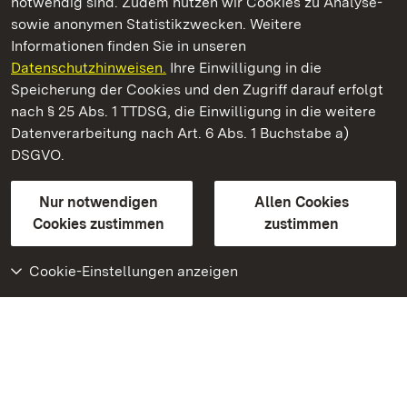
notwendig sind. Zudem nutzen wir Cookies zu Analyse-
sowie anonymen Statistikzwecken. Weitere
Informationen finden Sie in unseren
Datenschutzhinweisen.
Ihre Einwilligung in die
Residenzschloss Ludwigsburg
Speicherung der Cookies und den Zugriff darauf erfolgt
nach § 25 Abs. 1 TTDSG, die Einwilligung in die weitere
Staatliche Schlösser und Gärten Baden-Württemberg
Datenverarbeitung nach Art. 6 Abs. 1 Buchstabe a)
DSGVO.
Kontakt
FAQ
Impressum
Datenschutz
Gebärdensprache
Leichte Sprache
Erklärung zur Barrierefreiheit
Nur notwendigen
Allen Cookies
BITV-konform (geprüfte Seiten)
Cookies zustimmen
zustimmen
Cookie-Einstellungen anzeigen
Weiteres
Portal
Monumente
Besuchen Sie uns auf
Facebook
Besuchen Sie uns auf
Instagram