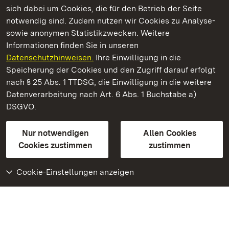
sich dabei um Cookies, die für den Betrieb der Seite
notwendig sind. Zudem nutzen wir Cookies zu Analyse-
sowie anonymen Statistikzwecken. Weitere
Informationen finden Sie in unseren
Datenschutzhinweisen.
Ihre Einwilligung in die
Residenzschloss Ludwigsburg
Speicherung der Cookies und den Zugriff darauf erfolgt
nach § 25 Abs. 1 TTDSG, die Einwilligung in die weitere
Staatliche Schlösser und Gärten Baden-Württemberg
Datenverarbeitung nach Art. 6 Abs. 1 Buchstabe a)
DSGVO.
Kontakt
FAQ
Impressum
Datenschutz
Gebärdensprache
Leichte Sprache
Erklärung zur Barrierefreiheit
Nur notwendigen
Allen Cookies
BITV-konform (geprüfte Seiten)
Cookies zustimmen
zustimmen
Cookie-Einstellungen anzeigen
Weiteres
Portal
Monumente
Besuchen Sie uns auf
Facebook