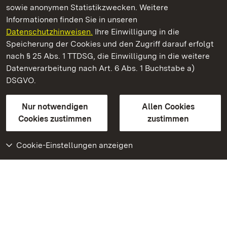
sowie anonymen Statistikzwecken. Weitere
Informationen finden Sie in unseren
Datenschutzhinweisen.
Ihre Einwilligung in die
Residenzschloss Ludwigsburg
Speicherung der Cookies und den Zugriff darauf erfolgt
nach § 25 Abs. 1 TTDSG, die Einwilligung in die weitere
Staatliche Schlösser und Gärten Baden-Württemberg
Datenverarbeitung nach Art. 6 Abs. 1 Buchstabe a)
DSGVO.
Kontakt
FAQ
Impressum
Datenschutz
Gebärdensprache
Leichte Sprache
Erklärung zur Barrierefreiheit
Nur notwendigen
Allen Cookies
BITV-konform (geprüfte Seiten)
Cookies zustimmen
zustimmen
Cookie-Einstellungen anzeigen
Weiteres
Portal
Monumente
Besuchen Sie uns auf
Facebook
Besuchen Sie uns auf
Instagram
Besuchen Sie uns auf