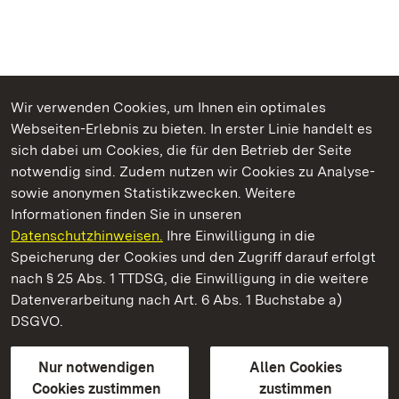
Wir verwenden Cookies, um Ihnen ein optimales
Webseiten-Erlebnis zu bieten. In erster Linie handelt es
Kommen. Staunen. Genießen.
sich dabei um Cookies, die für den Betrieb der Seite
notwendig sind. Zudem nutzen wir Cookies zu Analyse-
sowie anonymen Statistikzwecken. Weitere
Informationen finden Sie in unseren
Datenschutzhinweisen.
Ihre Einwilligung in die
Residenzschloss Ludwigsburg
Speicherung der Cookies und den Zugriff darauf erfolgt
nach § 25 Abs. 1 TTDSG, die Einwilligung in die weitere
Staatliche Schlösser und Gärten Baden-Württemberg
Datenverarbeitung nach Art. 6 Abs. 1 Buchstabe a)
DSGVO.
Kontakt
FAQ
Impressum
Datenschutz
Gebärdensprache
Leichte Sprache
Erklärung zur Barrierefreiheit
Nur notwendigen
Allen Cookies
BITV-konform (geprüfte Seiten)
Cookies zustimmen
zustimmen