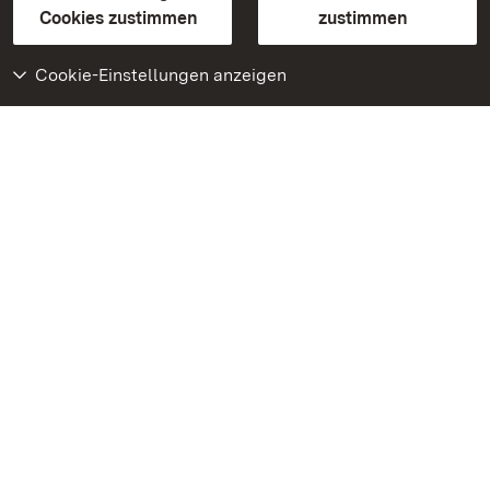
BITV-konform (geprüfte Seiten)
Cookies zustimmen
zustimmen
Cookie-Einstellungen anzeigen
Weiteres
Portal
Monumente
Besuchen Sie uns auf
Facebook
Besuchen Sie uns auf
Instagram
Besuchen Sie uns auf
Youtube
Lernen Sie unsere Apps
kennen
Google Play Store
App Store für iPhone