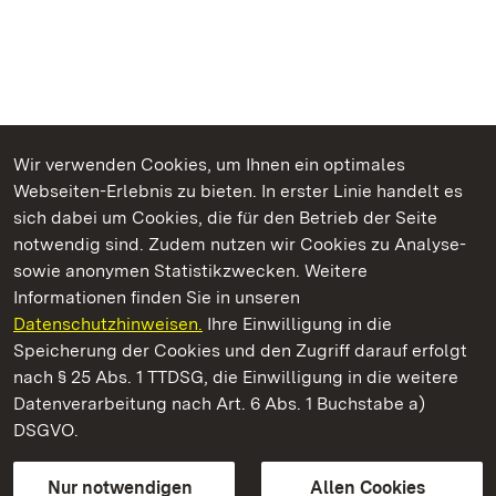
Wir verwenden Cookies, um Ihnen ein optimales
Webseiten-Erlebnis zu bieten. In erster Linie handelt es
Kommen. Staunen. Genießen.
sich dabei um Cookies, die für den Betrieb der Seite
notwendig sind. Zudem nutzen wir Cookies zu Analyse-
sowie anonymen Statistikzwecken. Weitere
Informationen finden Sie in unseren
Datenschutzhinweisen.
Ihre Einwilligung in die
Residenzschloss Ludwigsburg
Speicherung der Cookies und den Zugriff darauf erfolgt
nach § 25 Abs. 1 TTDSG, die Einwilligung in die weitere
Staatliche Schlösser und Gärten Baden-Württemberg
Datenverarbeitung nach Art. 6 Abs. 1 Buchstabe a)
DSGVO.
Kontakt
FAQ
Impressum
Datenschutz
Gebärdensprache
Leichte Sprache
Erklärung zur Barrierefreiheit
Nur notwendigen
Allen Cookies