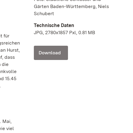
Gärten Baden-Württemberg, Niels
Schubert
Technische Daten
JPG, 2780x1857 Pxl, 0.81 MB
t für
gsreichen
han Hurst,
Download
f, dass
 die
unkvolle
nd 15.45
.
. Mai,
ie viel