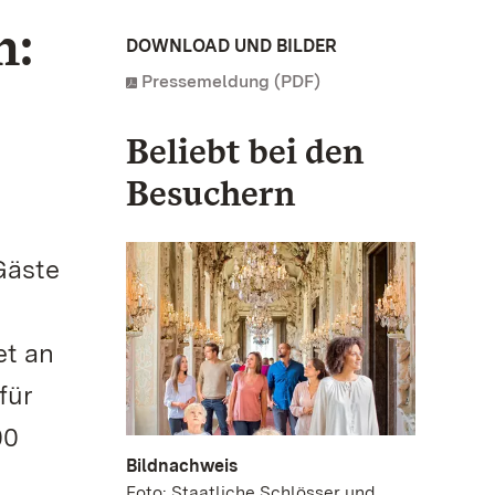
n:
DOWNLOAD UND BILDER
Pressemeldung (PDF)
Beliebt bei den
Besuchern
Gäste
et an
für
00
Bildnachweis
Foto: Staatliche Schlösser und