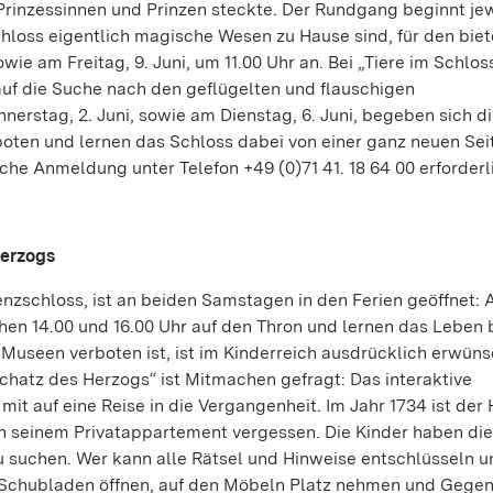
Prinzessinnen und Prinzen steckte. Der Rundgang beginnt je
schloss eigentlich magische Wesen zu Hause sind, für den biet
ie am Freitag, 9. Juni, um 11.00 Uhr an. Bei „Tiere im Schloss
auf die Suche nach den geflügelten und flauschigen
erstag, 2. Juni, sowie am Dienstag, 6. Juni, begeben sich d
oten und lernen das Schloss dabei von einer ganz neuen Sei
sche Anmeldung unter Telefon +49 (0)71 41. 18 64 00 erforderl
Herzogs
zschloss, ist an beiden Samstagen in den Ferien geöffnet: 
chen 14.00 und 16.00 Uhr auf den Thron und lernen das Leben 
 Museen verboten ist, ist im Kinderreich ausdrücklich erwüns
hatz des Herzogs“ ist Mitmachen gefragt: Das interaktive
mit auf eine Reise in die Vergangenheit. Im Jahr 1734 ist der
in seinem Privatappartement vergessen. Die Kinder haben die
suchen. Wer kann alle Rätsel und Hinweise entschlüsseln u
 Schubladen öffnen, auf den Möbeln Platz nehmen und Gege