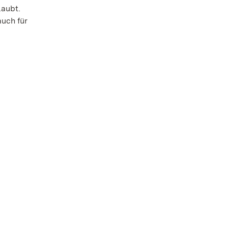
laubt.
auch für