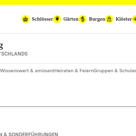
Schlösser
Gärten
Burgen
Klöster
g
UTSCHLANDS
Wissenswert & amüsant
Heiraten & Feiern
Gruppen & Schule
EN & SONDERFÜHRUNGEN