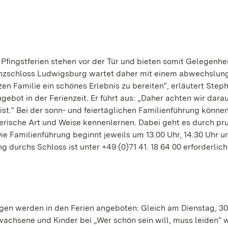
 Pfingstferien stehen vor der Tür und bieten somit Gelegenhei
enzschloss Ludwigsburg wartet daher mit einem abwechslun
en Familie ein schönes Erlebnis zu bereiten“, erläutert Step
bot in der Ferienzeit. Er führt aus: „Daher achten wir darau
ist.“ Bei der sonn- und feiertäglichen Familienführung können
erische Art und Weise kennenlernen. Dabei geht es durch pr
ie Familienführung beginnt jeweils um 13.00 Uhr, 14.30 Uhr u
durchs Schloss ist unter +49 (0)71 41. 18 64 00 erforderlich
gen werden in den Ferien angeboten: Gleich am Dienstag, 30
achsene und Kinder bei „Wer schön sein will, muss leiden“ w