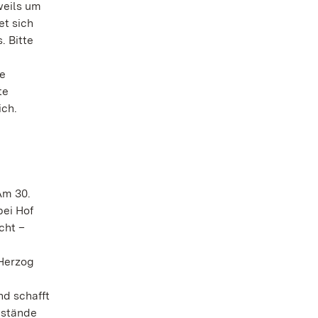
weils um
et sich
. Bitte
ie
te
ich.
Am 30.
bei Hof
cht –
 Herzog
nd schafft
nstände